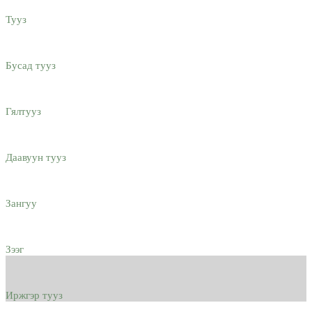
Тууз
Бусад тууз
Гялтууз
Даавуун тууз
Зангуу
Зээг
Иржгэр тууз