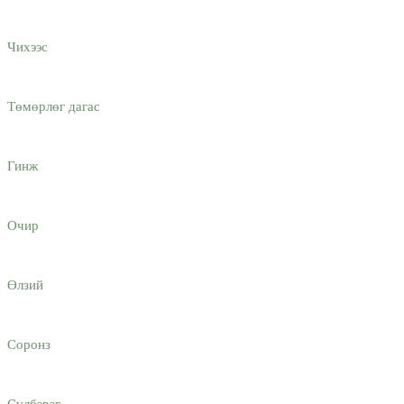
Чихээс
Төмөрлөг дагас
Гинж
Очир
Өлзий
Соронз
Сүлбэрэг