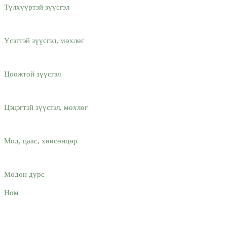
Түлхүүртэй зүүсгэл
Үсэгтэй зүүсгэл, мөхлөг
Цоожтой зүүсгэл
Цэцэгтэй зүүсгэл, мөхлөг
Мод, цаас, хөөсөнцөр
Модон дүрс
Ном