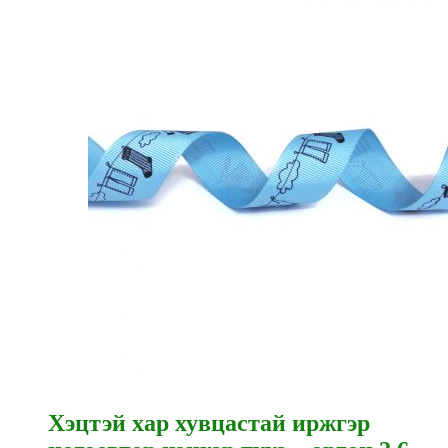
Хэцтэй хар хувцастай иржгэр