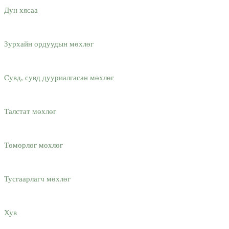
Дун хясаа
Зурхайн ордуудын мөхлөг
Сувд, сувд дууриалгасан мөхлөг
Талстат мөхлөг
Төмөрлөг мөхлөг
Тусгаарлагч мөхлөг
Хув