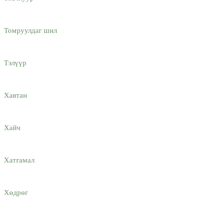
Томруулдаг шил
Тэлүүр
Хавтан
Хайч
Хатгамaл
Хөдрөг