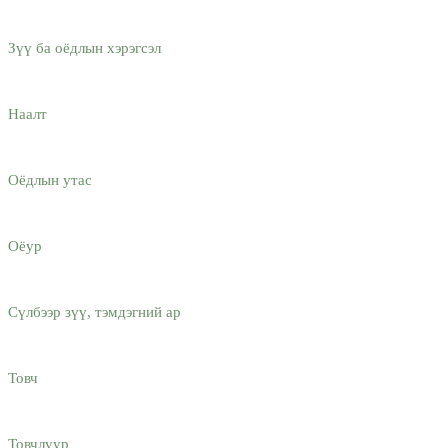
Зүү ба оёдлын хэрэгсэл
Наалт
Оёдлын утас
Оёур
Сүлбээр зүү, тэмдэгний ар
Товч
Товчлуур