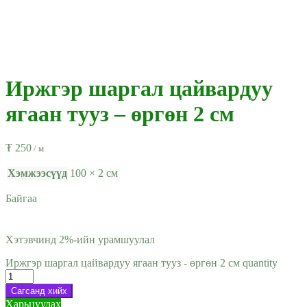
Иржгэр шаргал цайвардуу
ягаан тууз – өргөн 2 см
₮
250
/ м
Хэмжээсүүд
100 × 2 см
Байгаа
Хэтэвчинд 2%-ийн урамшуулал
Иржгэр шаргал цайвардуу ягаан тууз - өргөн 2 см quantity
Сагсанд хийх
Харьцуулах