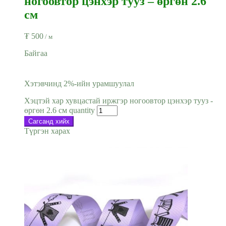
ногоовтор цэнхэр тууз – өргөн 2.6
см
₮
500
/ м
Байгаа
Хэтэвчинд 2%-ийн урамшуулал
Хэцтэй хар хувцастай иржгэр ногоовтор цэнхэр тууз -
өргөн 2.6 см quantity
Сагсанд хийх
Түргэн харах