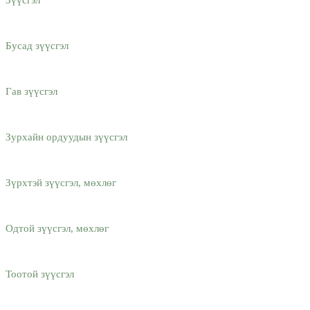
Бусад зүүсгэл
Гав зүүсгэл
Зурхайн ордуудын зүүсгэл
Зүрхтэй зүүсгэл, мөхлөг
Одтой зүүсгэл, мөхлөг
Тоотой зүүсгэл