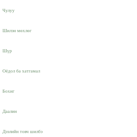
Чулуу
Шилэн мөхлөг
Шүр
Оёдол ба хатгамал
Бохиг
Даалин
Дээлийн товч шилбэ