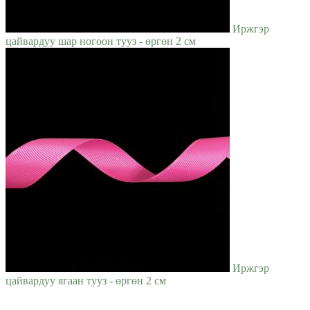
Иржгэр
цайвардуу шар ногоон тууз - өргөн 2 см
Иржгэр
цайвардуу ягаан тууз - өргөн 2 см