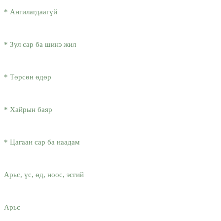
* Ангилагдаагүй
* Зул сар ба шинэ жил
* Төрсөн өдөр
* Хайрын баяр
* Цагаан сар ба наадам
Арьс, үс, өд, ноос, эсгий
Арьс