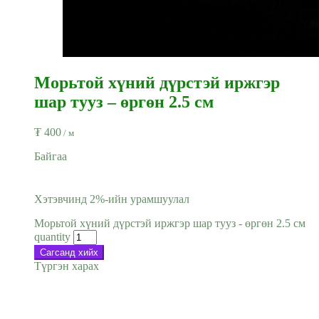
Морьтой хүний дүрстэй иржгэр
шар тууз – өргөн 2.5 см
₮
400
/ м
Байгаа
Хэтэвчинд 2%-ийн урамшуулал
Морьтой хүний дүрстэй иржгэр шар тууз - өргөн 2.5 см
quantity
Сагсанд хийх
Түргэн харах