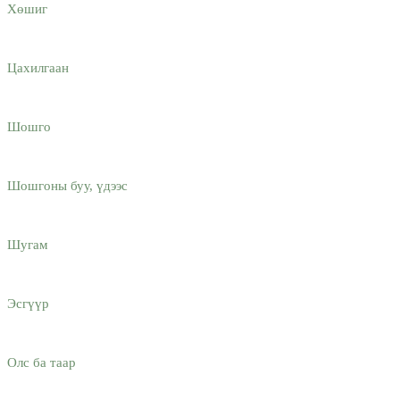
Хөшиг
Цахилгаан
Шошго
Шошгоны буу, үдээс
Шугам
Эсгүүр
Олс ба таар