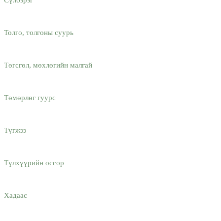
Толго, толгоны суурь
Төгсгөл, мөхлөгийн малгай
Төмөрлөг гуурс
Түгжээ
Түлхүүрийн оссор
Хадаас