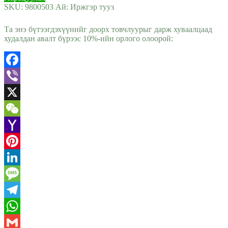
SKU:
9800503
Ай:
Иржгэр тууз
Та энэ бүтээгдэхүүнийг доорх товчлуурыг дарж хуваалцаад
худалдан авалт бүрээс 10%-ийн орлого олоорой:
Facebook
Viber
X
WeChat
Yahoo
Mail
Pinterest
LinkedIn
Message
Telegram
WhatsApp