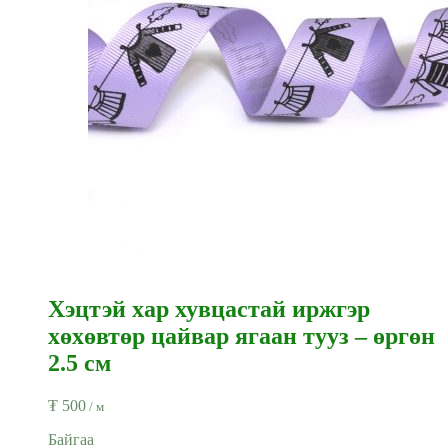
Хэцтэй хар хувцастай иржгэр
хөхөвтөр цайвар ягаан тууз – өргөн
2.5 см
₮
500
/ м
Байгаа