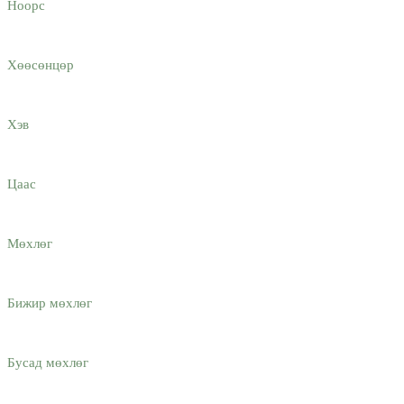
Ноорс
Хөөсөнцөр
Хэв
Цаас
Мөхлөг
Бижир мөхлөг
Бусад мөхлөг