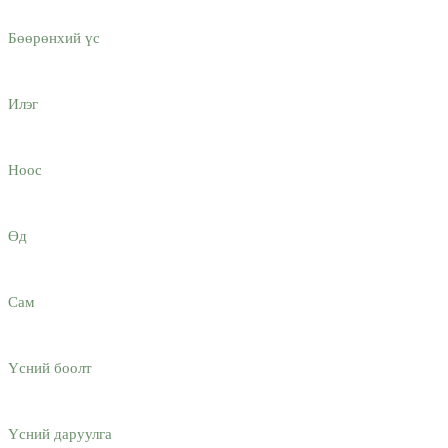
Бөөрөнхий үс
Илэг
Ноос
Өд
Сам
Үсний боолт
Үсний даруулга