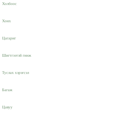
Холбоос
Хонх
Цагариг
Шигтгээтэй гинж
Туслах хэрэгсэл
Багаж
Цавуу