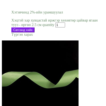
Хэтэвчинд 2%-ийн урамшуулал
Хэцтэй хар хувцастай иржгэр хөхөвтөр цайвар ягаан
тууз - өргөн 2.5 см quantity
Сагсанд хийх
Түргэн харах