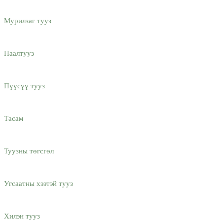
Мурилзаг тууз
Наалтууз
Пүүсүү тууз
Тасам
Туузны төгсгөл
Угсаатны хээтэй тууз
Хилэн тууз