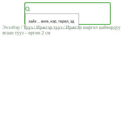
Эхэлбэр
/
Тууз
/
Иржгэр тууз
/
Иржгэр шаргал цайвардуу
ягаан тууз – өргөн 2 см