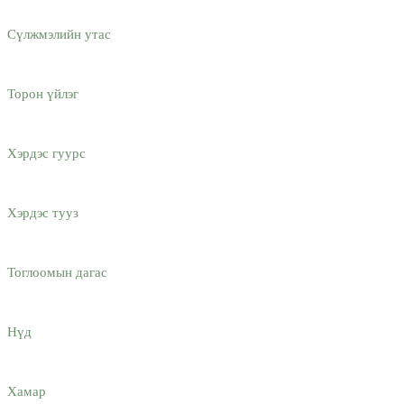
Сүлжмэлийн утас
Торон үйлэг
Хэрдэс гуурс
Хэрдэс тууз
Тоглоомын дагас
Нүд
Хамар