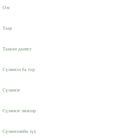
Олс
Таар
Тааран даавуу
Сүлжмэл ба тор
Сүлжмэг
Сүлжмэг эмжээр
Сүлжмэлийн зүү