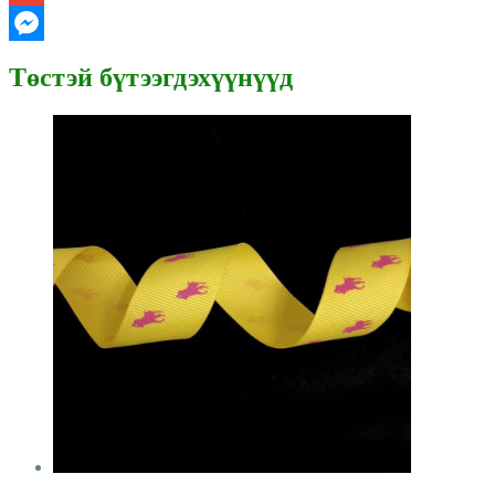
Gmail
Messenger
Төстэй бүтээгдэхүүнүүд