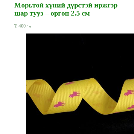
Морьтой хүний дүрстэй иржгэр
шар тууз – өргөн 2.5 см
₮
400
/ м