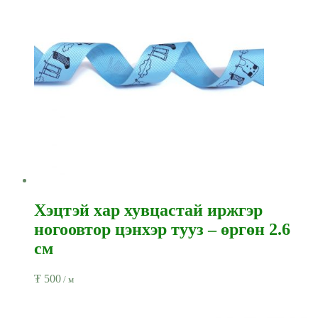
Хэцтэй хар хувцастай иржгэр
ногоовтор цэнхэр тууз – өргөн 2.6
см
₮
500
/ м