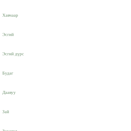
Хавчаар
Эсгий
Эсгий дүрс
Будаг
Даавуу
Зай
Зүүсгэл