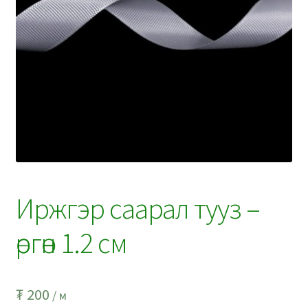
Иржгэр саарал тууз –
өргөн 1.2 см
₮
200
/ м