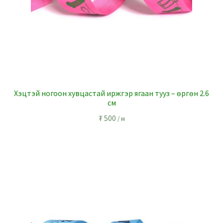
Хэцтэй ногоон хувцастай иржгэр ягаан тууз – өргөн 2.6
см
₮
500
/ м