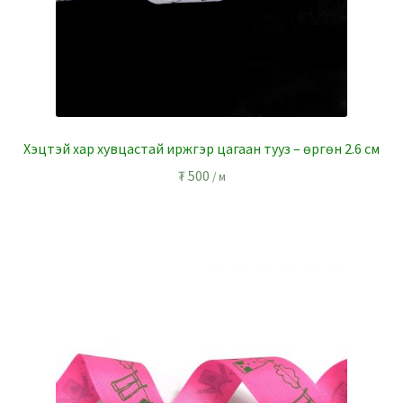
Хэцтэй хар хувцастай иржгэр цагаан тууз – өргөн 2.6 см
₮
500
/ м