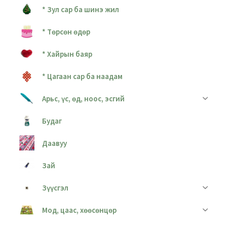
* Зул сар ба шинэ жил
* Төрсөн өдөр
* Хайрын баяр
* Цагаан сар ба наадам
Арьс, үс, өд, ноос, эсгий
Будаг
Даавуу
Зай
Зүүсгэл
Мод, цаас, хөөсөнцөр