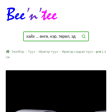
Skip
Skip
to
to
navigation
content
Эхэлбэр
Тууз
Иржгэр тууз
Иржгэр саарал тууз – өргөн 1.2
см