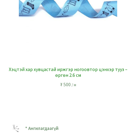
Хэцтэй хар хувцастай иржгэр ногоовтор цэнхэр тууз –
өргөн 2.6 см
₮
500
/ м
* Ангилагдаагүй