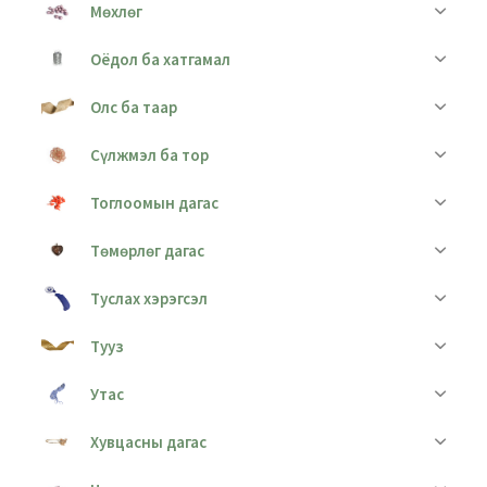
Мөхлөг
Оёдол ба хатгамал
Олс ба таар
Сүлжмэл ба тор
Тоглоомын дагас
Төмөрлөг дагас
Туслах хэрэгсэл
Тууз
Утас
Хувцасны дагас