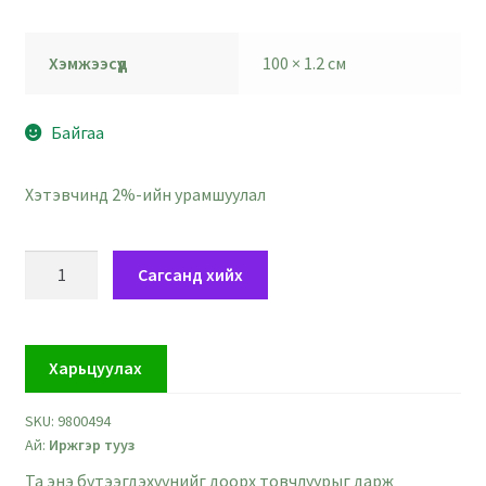
Хэмжээсүүд
100 × 1.2 см
Байгаа
Хэтэвчинд 2%-ийн урамшуулал
Иржгэр
Сагсанд хийх
саарал
тууз
-
Харьцуулах
өргөн
1.2
SKU:
9800494
см
Ай:
Иржгэр тууз
quantity
Та энэ бүтээгдэхүүнийг доорх товчлуурыг дарж