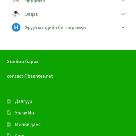
Чимэглэл
Элдэв
Эрүүл мэндийн бүтээгдэхүүн
Холбоо барих
contact@beentee.net
Дэлгүүр
Урлах Ин
Миний данс
Сагс