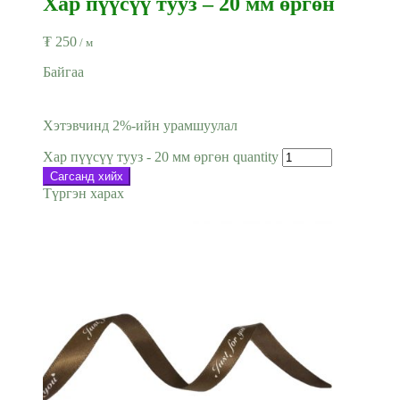
Хар пүүсүү тууз – 20 мм өргөн
₮
250
/ м
Байгаа
Хэтэвчинд 2%-ийн урамшуулал
Хар пүүсүү тууз - 20 мм өргөн quantity
Сагсанд хийх
Түргэн харах