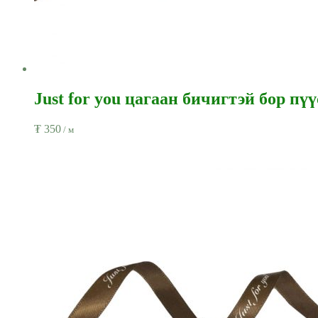
Just for you цагаан бичигтэй бор пүү
₮
350
/ м