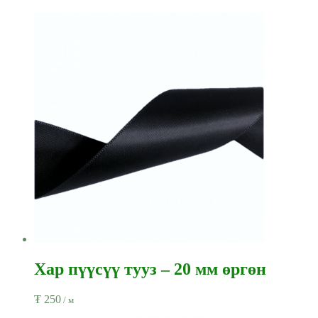
Хар пүүсүү тууз – 20 мм өргөн
₮
250
/ м