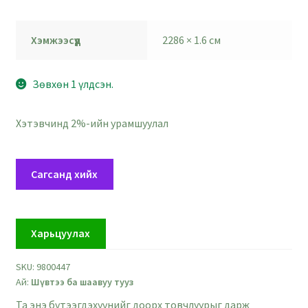
Хэмжээсүүд
2286 × 1.6 см
Зөвхөн 1 үлдсэн.
Хэтэвчинд 2%-ийн урамшуулал
Шар
Сагсанд хийх
шүвтээ
тууз
-
Харьцуулах
16
мм
SKU:
9800447
-
Ай:
Шүвтээ ба шаавуу тууз
урт
22.86
Та энэ бүтээгдэхүүнийг доорх товчлуурыг дарж