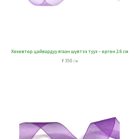
Хөхөвтөр цайвардуу ягаан шүвтээ тууз – өргөн 2.6 см
₮
350
/ м