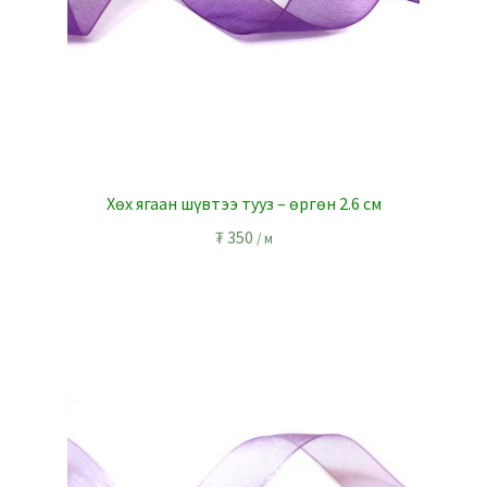
Хөх ягаан шүвтээ тууз – өргөн 2.6 см
₮
350
/ м