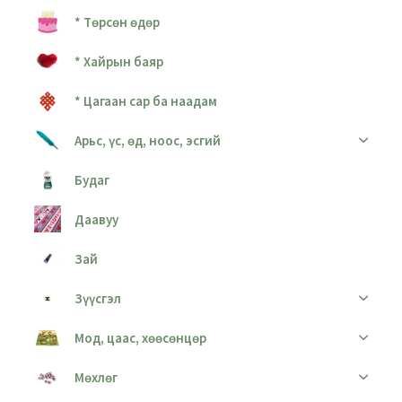
* Төрсөн өдөр
* Хайрын баяр
* Цагаан сар ба наадам
Арьс, үс, өд, ноос, эсгий
Будаг
Даавуу
Зай
Зүүсгэл
Мод, цаас, хөөсөнцөр
Мөхлөг