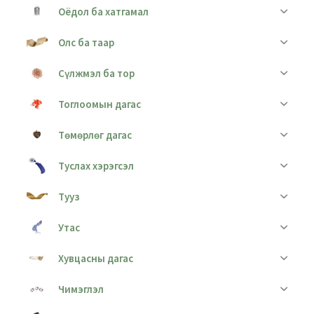
Оёдол ба хатгамал
Олс ба таар
Сүлжмэл ба тор
Тоглоомын дагас
Төмөрлөг дагас
Туслах хэрэгсэл
Тууз
Утас
Хувцасны дагас
Чимэглэл