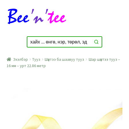
Skip
Skip
to
to
navigation
content
Эхэлбэр
Тууз
Шүвтээ ба шаавуу тууз
Шар шүвтээ тууз –
16 мм – урт 22.86 метр