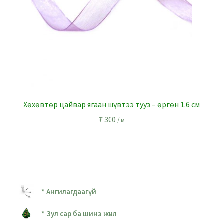
Хөхөвтөр цайвар ягаан шүвтээ тууз – өргөн 1.6 см
₮
300
/ м
* Ангилагдаагүй
* Зул сар ба шинэ жил