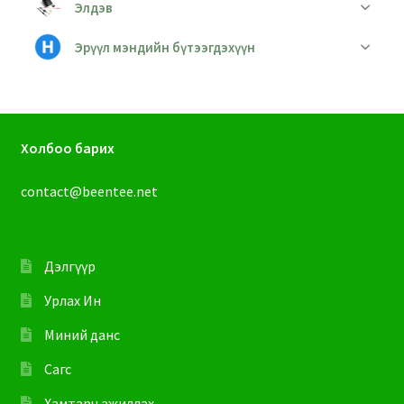
Элдэв
Эрүүл мэндийн бүтээгдэхүүн
Холбоо барих
contact@beentee.net
Дэлгүүр
Урлах Ин
Миний данс
Сагс
Хамтарч ажиллах