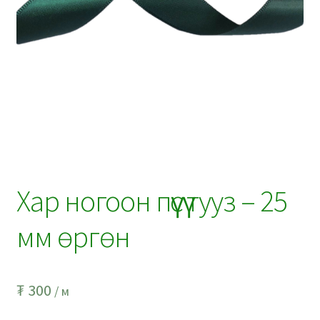
Хар ногоон пүүсүү тууз – 25
мм өргөн
₮
300
/ м