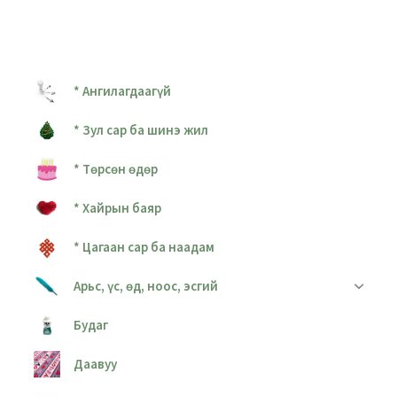
* Ангилагдаагүй
* Зул сар ба шинэ жил
* Төрсөн өдөр
* Хайрын баяр
* Цагаан сар ба наадам
Арьс, үс, өд, ноос, эсгий
Будаг
Даавуу