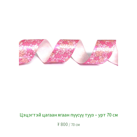
Цэцэгтэй цагаан ягаан пүүсүү тууз – урт 70 см
₮
800
/ 70 см