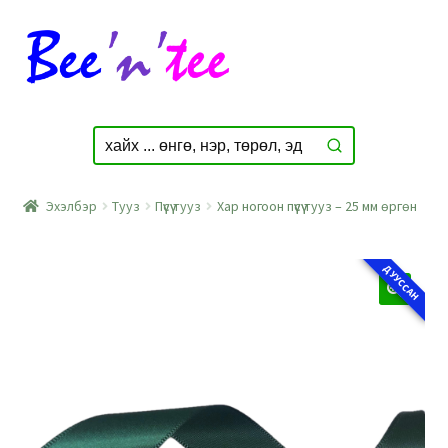
Skip
Skip
to
to
navigation
content
Эхэлбэр
Тууз
Пүүсүү тууз
Хар ногоон пүүсүү тууз – 25 мм өргөн
ДУУССАН