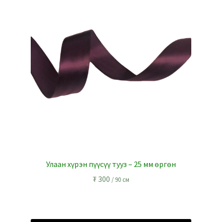
l
r
Улаан хүрэн пүүсүү тууз – 25 мм өргөн
₮
300
/ 90 см