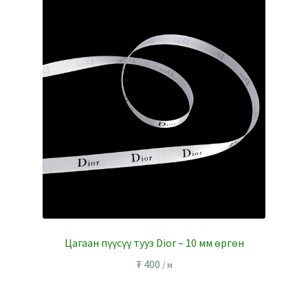
Цагаан пүүсүү тууз Dior – 10 мм өргөн
₮
400
/ м