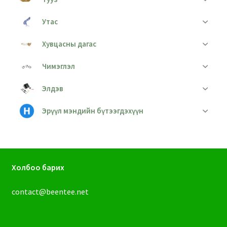
Утас
Хувцасны дагас
Чимэглэл
Элдэв
Эрүүл мэндийн бүтээгдэхүүн
Холбоо барих
contact@beentee.net