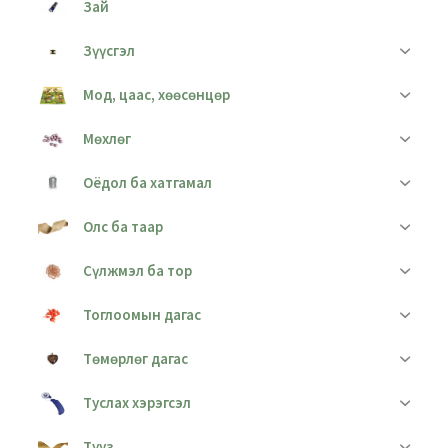
Зай
Зүүсгэл
Мод, цаас, хөөсөнцөр
Мөхлөг
Оёдол ба хатгамал
Олс ба таар
Сүлжмэл ба тор
Тоглоомын дагас
Төмөрлөг дагас
Туслах хэрэгсэл
Тууз