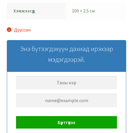
Хэмжээсүүд
100 × 2.5 см
Дууссан
Энэ бүтээгдэхүүн дахиад ирэхээр
мэдэгдээрэй.