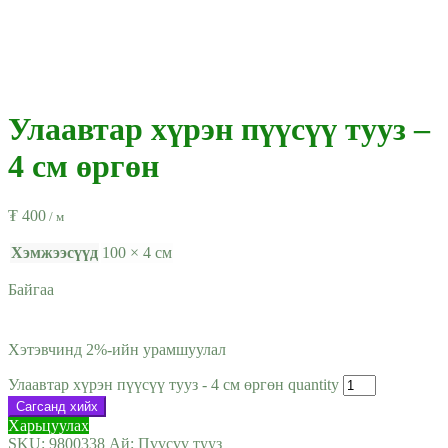
Улаавтар хүрэн пүүсүү тууз –
4 см өргөн
₮
400
/ м
Хэмжээсүүд
100 × 4 см
Байгаа
Хэтэвчинд 2%-ийн урамшуулал
Улаавтар хүрэн пүүсүү тууз - 4 см өргөн quantity
Сагсанд хийх
Харьцуулах
SKU:
9800338
Ай:
Пүүсүү тууз