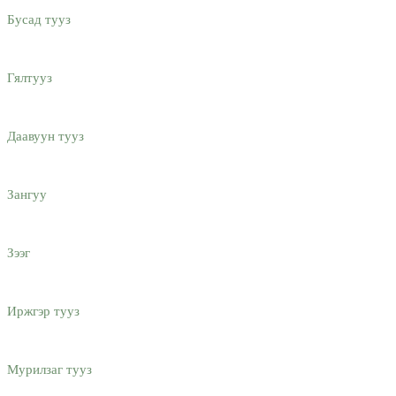
Бусад тууз
Гялтууз
Даавуун тууз
Зангуу
Зээг
Иржгэр тууз
Мурилзаг тууз