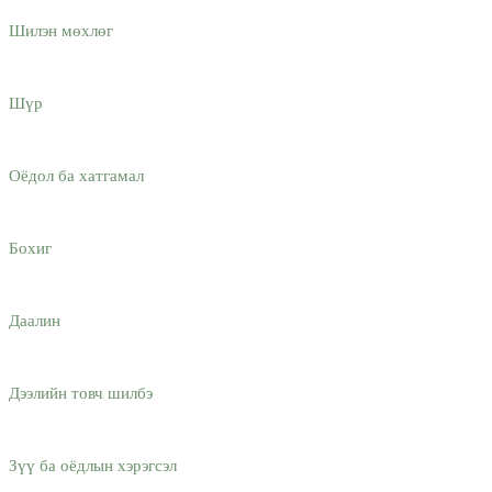
Шилэн мөхлөг
Шүр
Оёдол ба хатгамал
Бохиг
Даалин
Дээлийн товч шилбэ
Зүү ба оёдлын хэрэгсэл