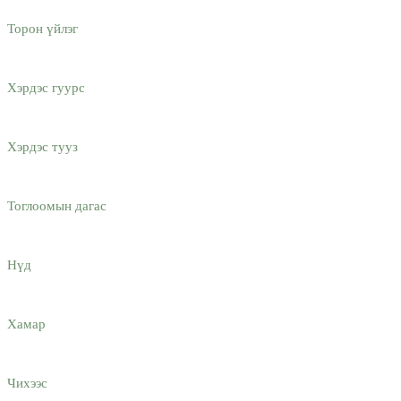
Торон үйлэг
Хэрдэс гуурс
Хэрдэс тууз
Тоглоомын дагас
Нүд
Хамар
Чихээс