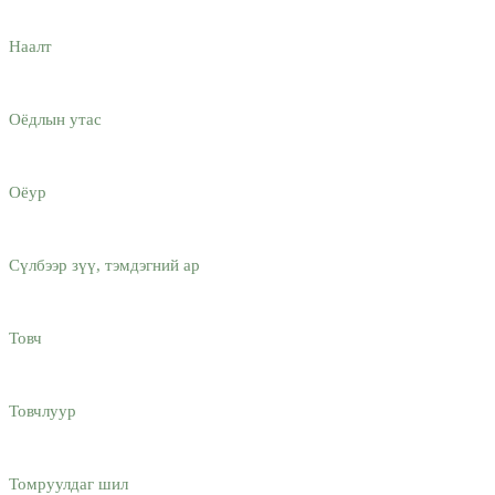
Наалт
Оёдлын утас
Оёур
Сүлбээр зүү, тэмдэгний ар
Товч
Товчлуур
Томруулдаг шил