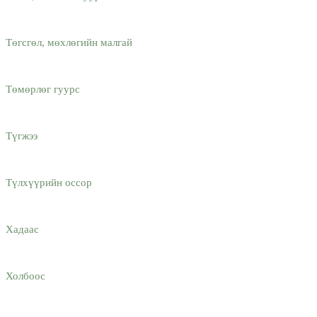
Төгсгөл, мөхлөгийн малгай
Төмөрлөг гуурс
Түгжээ
Түлхүүрийн оссор
Хадаас
Холбоос