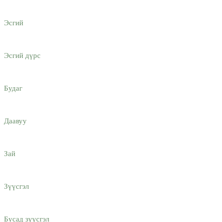
Эсгий
Эсгий дүрс
Будаг
Даавуу
Зай
Зүүсгэл
Бусад зүүсгэл