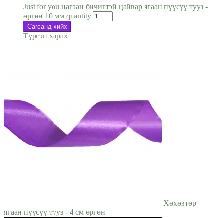
Just for you цагаан бичигтэй цайвар ягаан пүүсүү тууз -
өргөн 10 мм quantity
Сагсанд хийх
Түргэн харах
Хөхөвтөр
ягаан пүүсүү тууз - 4 см өргөн