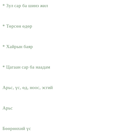
* Зул сар ба шинэ жил
* Төрсөн өдөр
* Хайрын баяр
* Цагаан сар ба наадам
Арьс, үс, өд, ноос, эсгий
Арьс
Бөөрөнхий үс