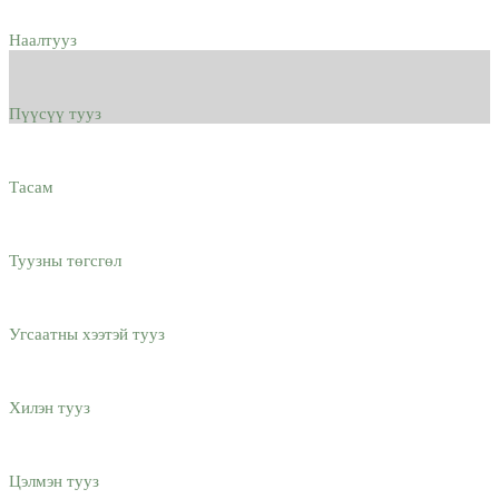
Наалтууз
Пүүсүү тууз
Тасам
Туузны төгсгөл
Угсаатны хээтэй тууз
Хилэн тууз
Цэлмэн тууз