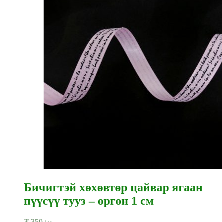
Бичигтэй хөхөвтөр цайвар ягаан
пүүсүү тууз – өргөн 1 см
₮
350