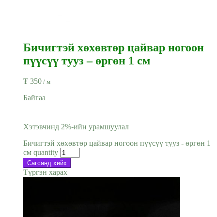
Бичигтэй хөхөвтөр цайвар ногоон
пүүсүү тууз – өргөн 1 см
₮
350
/ м
Байгаа
Хэтэвчинд 2%-ийн урамшуулал
Бичигтэй хөхөвтөр цайвар ногоон пүүсүү тууз - өргөн 1
см quantity
Сагсанд хийх
Түргэн харах