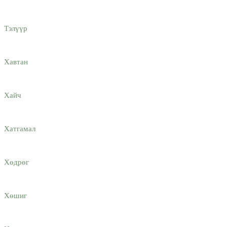
Тэлүүр
Хавтан
Хайч
Хатгамaл
Хөдрөг
Хөшиг