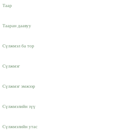
Таар
Тааран даавуу
Сүлжмэл ба тор
Сүлжмэг
Сүлжмэг эмжээр
Сүлжмэлийн зүү
Сүлжмэлийн утас