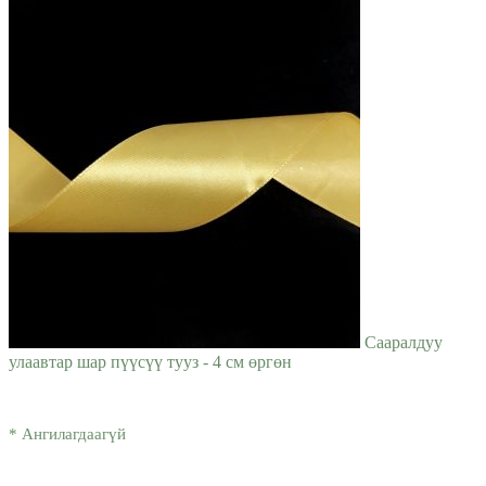
Сааралдуу
улаавтар шар пүүсүү тууз - 4 см өргөн
* Ангилагдаагүй