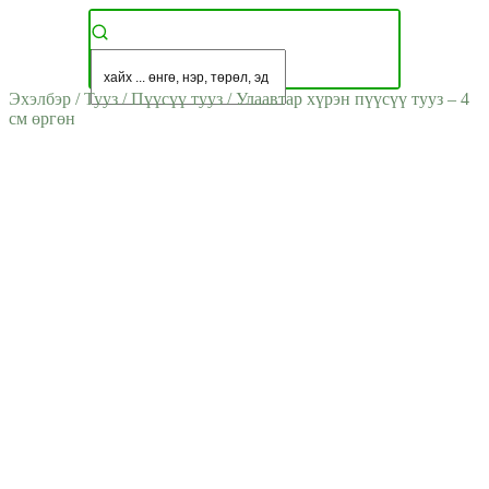
Эхэлбэр
/
Тууз
/
Пүүсүү тууз
/
Улаавтар хүрэн пүүсүү тууз – 4
см өргөн