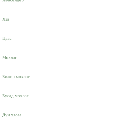
Хэв
Цаас
Мөхлөг
Бижир мөхлөг
Бусад мөхлөг
Дун хясаа