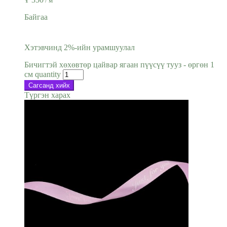
/ м
Байгаа
Хэтэвчинд 2%-ийн урамшуулал
Бичигтэй хөхөвтөр цайвар ягаан пүүсүү тууз - өргөн 1
см quantity
Сагсанд хийх
Түргэн харах