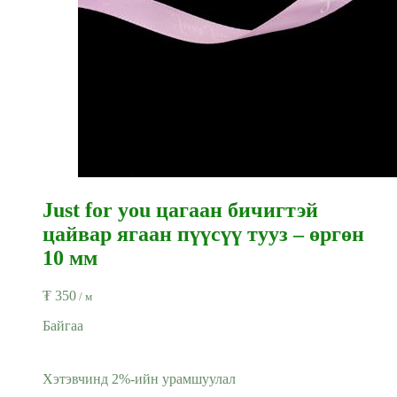
Just for you цагаан бичигтэй
цайвар ягаан пүүсүү тууз – өргөн
10 мм
₮
350
/ м
Байгаа
Хэтэвчинд 2%-ийн урамшуулал