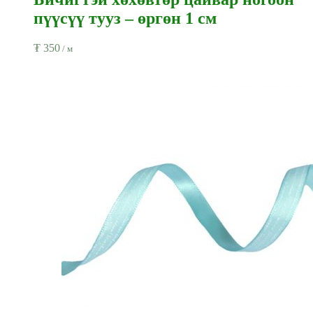
пүүсүү тууз – өргөн 1 см
₮
350
/ м