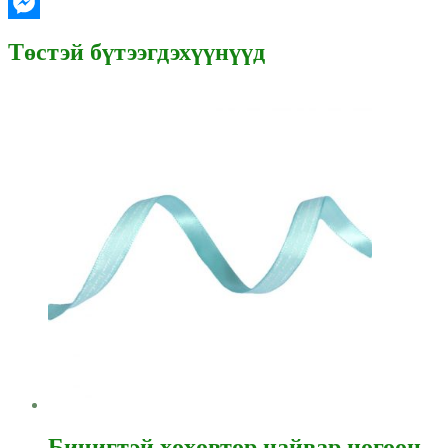
Gmail
Messenger
Төстэй бүтээгдэхүүнүүд
Бичигтэй хөхөвтөр цайвар ногоон