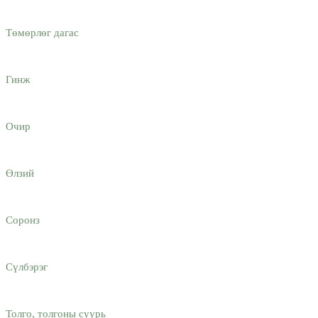
Төмөрлөг дагас
Гинж
Очир
Өлзий
Соронз
Сүлбэрэг
Толго, толгоны суурь