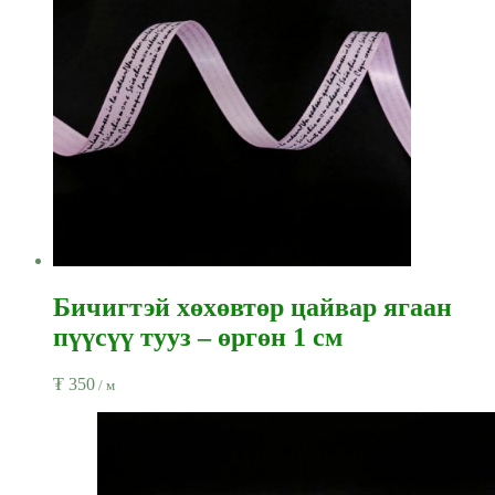
Бичигтэй хөхөвтөр цайвар ягаан
пүүсүү тууз – өргөн 1 см
₮
350
/ м