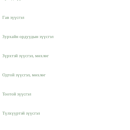
Гав зүүсгэл
Зурхайн ордуудын зүүсгэл
Зүрхтэй зүүсгэл, мөхлөг
Одтой зүүсгэл, мөхлөг
Тоотой зүүсгэл
Түлхүүртэй зүүсгэл