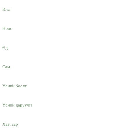
Илэг
Ноос
Өд
Сам
Үсний боолт
Үсний даруулга
Хавчаар