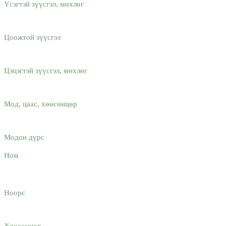
Үсэгтэй зүүсгэл, мөхлөг
Цоожтой зүүсгэл
Цэцэгтэй зүүсгэл, мөхлөг
Мод, цаас, хөөсөнцөр
Модон дүрс
Ном
Ноорс
Хөөсөнцөр