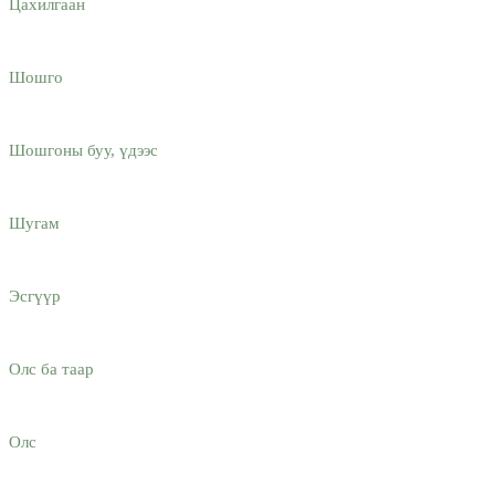
Цахилгаан
Шошго
Шошгоны буу, үдээс
Шугам
Эсгүүр
Олс ба таар
Олс