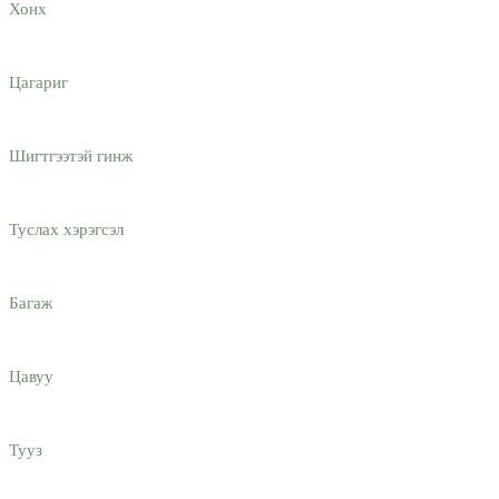
Хонх
Цагариг
Шигтгээтэй гинж
Туслах хэрэгсэл
Багаж
Цавуу
Тууз