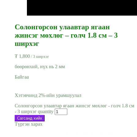
Солонгорсон улаавтар ягаан
жинсэг мөхлөг – голч 1.8 см – 3
ширхэг
₮
1,800
/ 3 ширхэг
бөөрөнхий, нүх нь 2 мм
Байгаа
Хэтэвчинд 2%-ийн урамшуулал
Солонгорсон улаавтар ягаан жинсэг мөхлөг - голч 1.8 см
- 3 ширхэг quantity
Сагсанд хийх
Түргэн харах