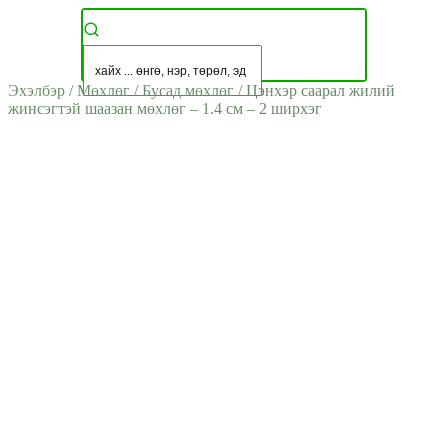
Эхэлбэр
/
Мөхлөг
/
Бусад мөхлөг
/
Цэнхэр саарал жилий
жинсэгтэй шаазан мөхлөг – 1.4 см – 2 ширхэг
ДУУССАН