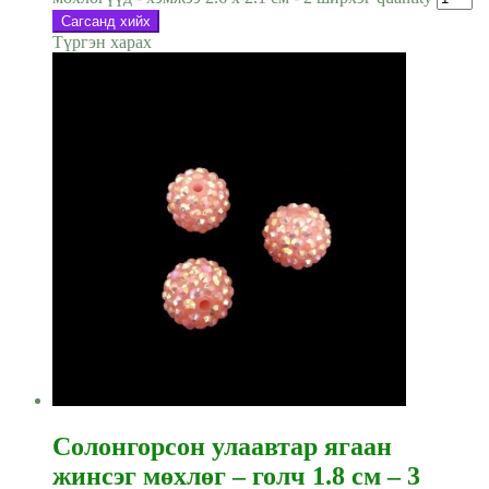
Сагсанд хийх
Түргэн харах
Солонгорсон улаавтар ягаан
жинсэг мөхлөг – голч 1.8 см – 3