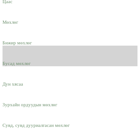
Цаас
Мөхлөг
Бижир мөхлөг
Бусад мөхлөг
Дун хясаа
Зурхайн ордуудын мөхлөг
Сувд, сувд дууриалгасан мөхлөг