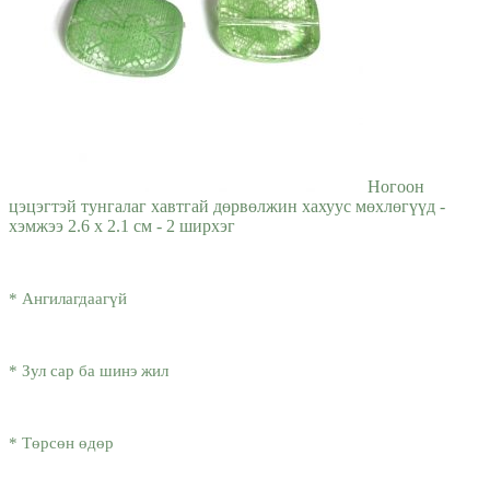
Ногоон
цэцэгтэй тунгалаг хавтгай дөрвөлжин хахуус мөхлөгүүд -
хэмжээ 2.6 x 2.1 см - 2 ширхэг
* Ангилагдаагүй
* Зул сар ба шинэ жил
* Төрсөн өдөр