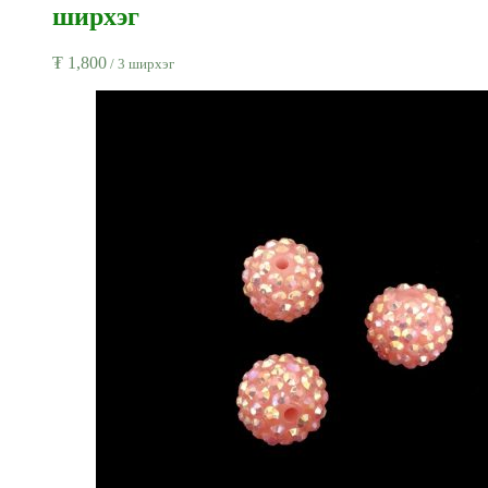
ширхэг
₮
1,800
/ 3 ширхэг