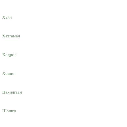
Хайч
Хатгамaл
Хөдрөг
Хөшиг
Цахилгаан
Шошго