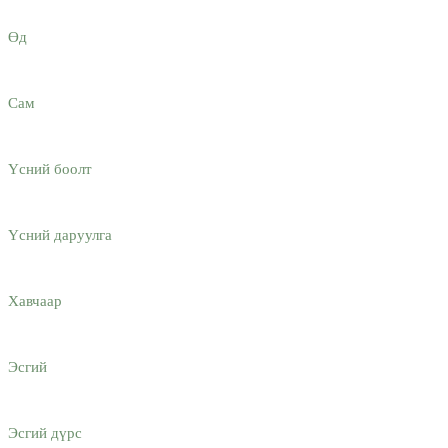
Өд
Сам
Үсний боолт
Үсний даруулга
Хавчаар
Эсгий
Эсгий дүрс