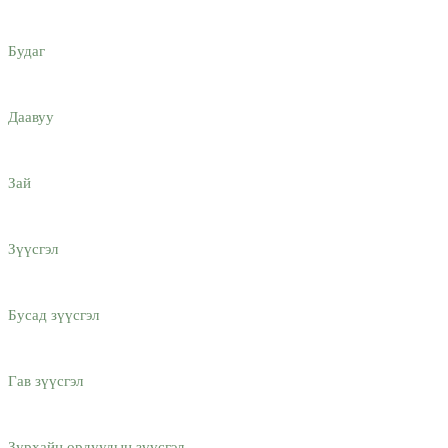
Будаг
Даавуу
Зай
Зүүсгэл
Бусад зүүсгэл
Гав зүүсгэл
Зурхайн ордуудын зүүсгэл