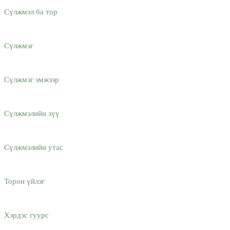
Сүлжмэл ба тор
Сүлжмэг
Сүлжмэг эмжээр
Сүлжмэлийн зүү
Сүлжмэлийн утас
Торон үйлэг
Хэрдэс гуурс