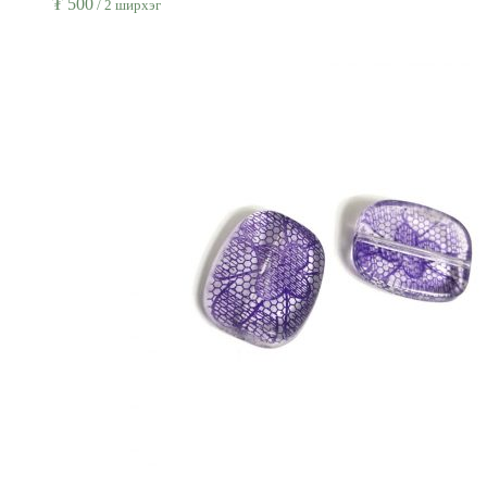
₮
500
/ 2 ширхэг