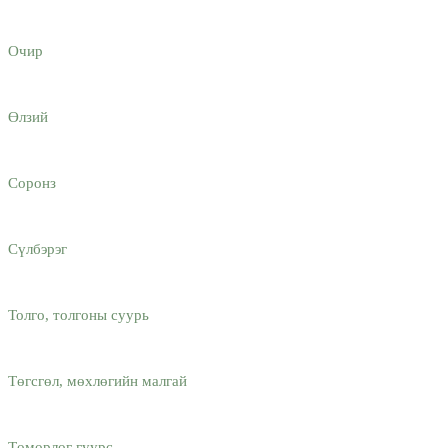
Очир
Өлзий
Соронз
Сүлбэрэг
Толго, толгоны суурь
Төгсгөл, мөхлөгийн малгай
Төмөрлөг гуурс