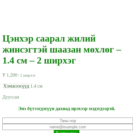
Цэнхэр саарал жилий
жинсэгтэй шаазан мөхлөг –
1.4 см – 2 ширхэг
₮
1,200
/ 2 ширхэг
Хэмжээсүүд
1.4 см
Дууссан
Энэ бүтээгдэхүүн дахиад ирэхээр мэдэгдээрэй.