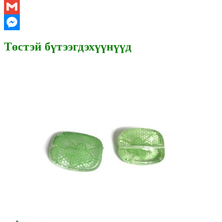
WhatsApp
Gmail
Messenger
Төстэй бүтээгдэхүүнүүд