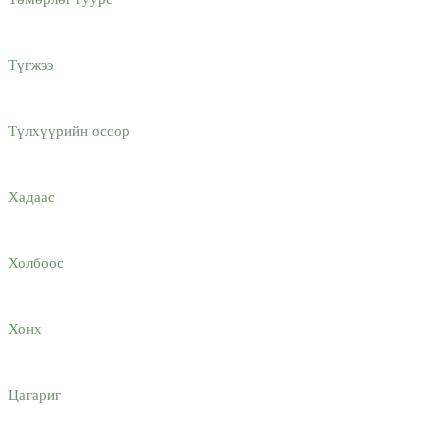
Түгжээ
Түлхүүрийн оссор
Хадаас
Холбоос
Хонх
Цагариг