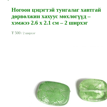
Ногоон цэцэгтэй тунгалаг хавтгай
дөрвөлжин хахуус мөхлөгүүд –
хэмжээ 2.6 x 2.1 см – 2 ширхэг
₮
500
/ 2 ширхэг