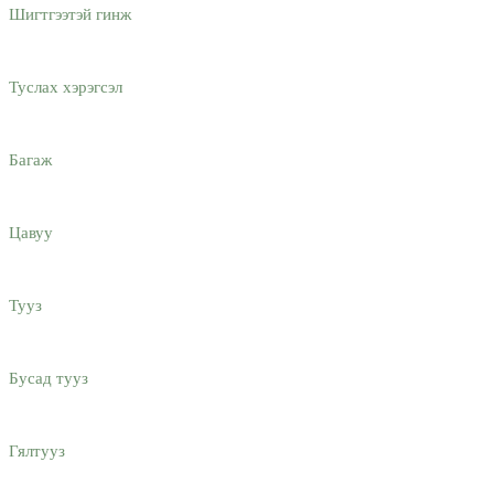
Шигтгээтэй гинж
Туслах хэрэгсэл
Багаж
Цавуу
Тууз
Бусад тууз
Гялтууз