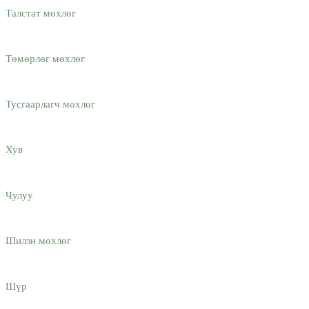
Талстат мөхлөг
Төмөрлөг мөхлөг
Тусгаарлагч мөхлөг
Хув
Чулуу
Шилэн мөхлөг
Шүр