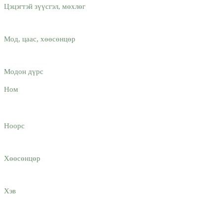
Цэцэгтэй зүүсгэл, мөхлөг
Мод, цаас, хөөсөнцөр
Модон дүрс
Ном
Ноорс
Хөөсөнцөр
Хэв