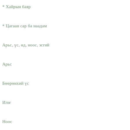
* Хайрын баяр
* Цагаан сар ба наадам
Арьс, үс, өд, ноос, эсгий
Арьс
Бөөрөнхий үс
Илэг
Ноос