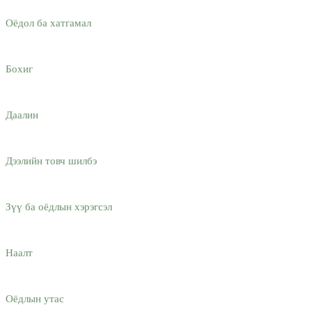
Оёдол ба хатгамал
Бохиг
Даалин
Дээлийн товч шилбэ
Зүү ба оёдлын хэрэгсэл
Наалт
Оёдлын утас