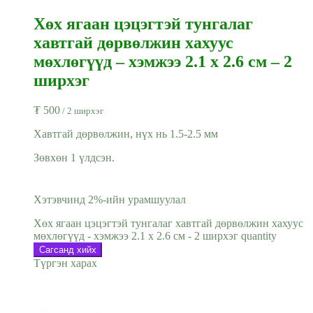
Хөх ягаан цэцэгтэй тунгалаг
хавтгай дөрвөлжин хахуус
мөхлөгүүд – хэмжээ 2.1 x 2.6 см – 2
ширхэг
₮
500
/ 2 ширхэг
Хавтгай дөрвөлжин, нүх нь 1.5-2.5 мм
Зөвхөн 1 үлдсэн.
Хэтэвчинд 2%-ийн урамшуулал
Хөх ягаан цэцэгтэй тунгалаг хавтгай дөрвөлжин хахуус
мөхлөгүүд - хэмжээ 2.1 x 2.6 см - 2 ширхэг quantity
Сагсанд хийх
Түргэн харах