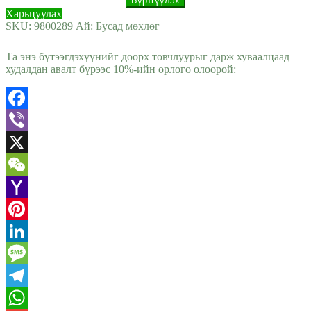
Харьцуулах
SKU:
9800289
Ай:
Бусад мөхлөг
Та энэ бүтээгдэхүүнийг доорх товчлуурыг дарж хуваалцаад
худалдан авалт бүрээс 10%-ийн орлого олоорой:
Facebook
Viber
X
WeChat
Yahoo
Mail
Pinterest
LinkedIn
Message
Telegram