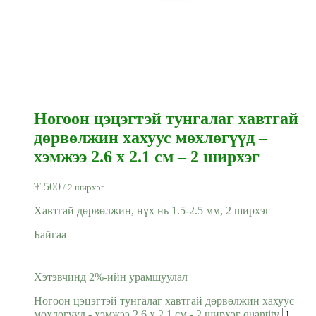
Ногоон цэцэгтэй тунгалаг хавтгай
дөрвөлжин хахуус мөхлөгүүд –
хэмжээ 2.6 x 2.1 см – 2 ширхэг
₮
500
/ 2 ширхэг
Хавтгай дөрвөлжин, нүх нь 1.5-2.5 мм, 2 ширхэг
Байгаа
Хэтэвчинд 2%-ийн урамшуулал
Ногоон цэцэгтэй тунгалаг хавтгай дөрвөлжин хахуус
мөхлөгүүд - хэмжээ 2.6 x 2.1 см - 2 ширхэг quantity