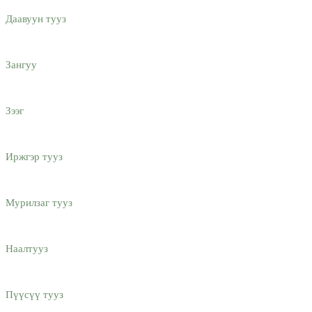
Даавуун тууз
Зангуу
Зээг
Иржгэр тууз
Мурилзаг тууз
Наалтууз
Пүүсүү тууз