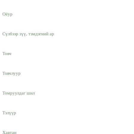
Оёур
Сүлбээр зүү, тэмдэгний ар
Товч
Товчлуур
Томруулдаг шил
Тэлүүр
Хавтан