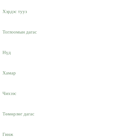
Хэрдэс тууз
Тоглоомын дагас
Нүд
Хамар
Чихээс
Төмөрлөг дагас
Гинж