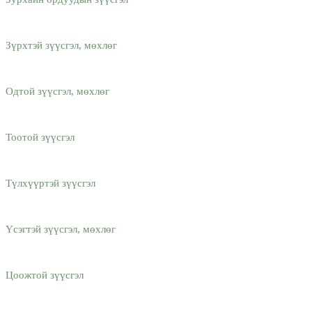
Зүрхтэй зүүсгэл, мөхлөг
Одтой зүүсгэл, мөхлөг
Тоотой зүүсгэл
Түлхүүртэй зүүсгэл
Үсэгтэй зүүсгэл, мөхлөг
Цоожтой зүүсгэл