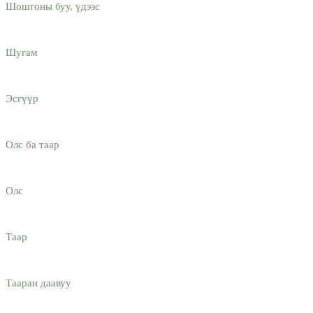
Шошгоны буу, үдээс
Шугам
Эсгүүр
Олс ба таар
Олс
Таар
Тааран даавуу