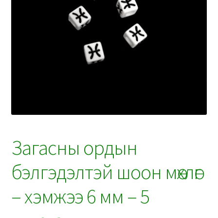
Загасны ордын
бэлгэдэлтэй шоон мөхлөг
– хэмжээ 6 мм – 5