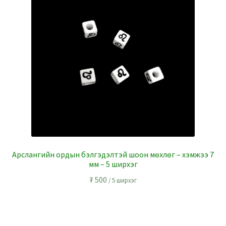
Арслангийн ордын бэлгэдэлтэй шоон мөхлөг – хэмжээ 7
мм – 5 ширхэг
₮
500
/ 5 ширхэг