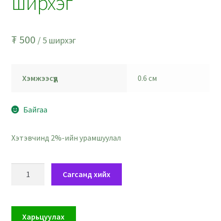
ширхэг
₮
500
/ 5 ширхэг
Хэмжээсүүд
0.6 см
Байгаа
Хэтэвчинд 2%-ийн урамшуулал
Загасны
Сагсанд хийх
ордын
бэлгэдэлтэй
шоон
Харьцуулах
мөхлөг