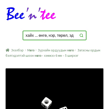
Skip
Skip
to
to
navigation
content
Эхэлбэр
Мөхлөг
Зурхайн ордуудын мөхлөг
Загасны ордын
бэлгэдэлтэй шоон мөхлөг – хэмжээ 6 мм – 5 ширхэг