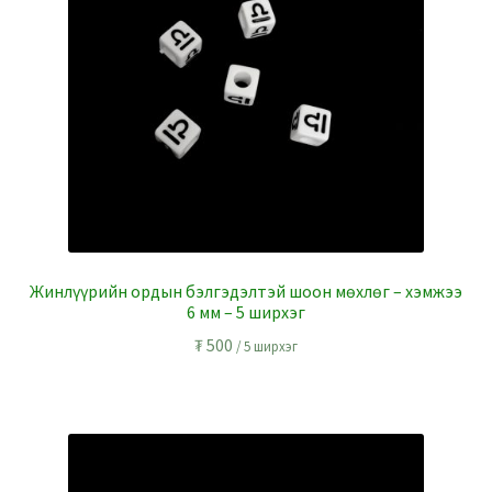
Жинлүүрийн ордын бэлгэдэлтэй шоон мөхлөг – хэмжээ
6 мм – 5 ширхэг
₮
500
/ 5 ширхэг