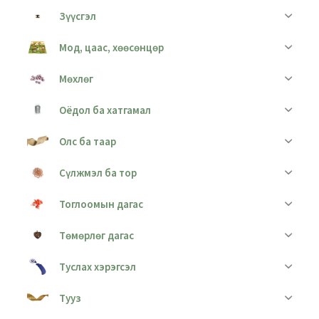
Зүүсгэл
Мод, цаас, хөөсөнцөр
Мөхлөг
Оёдол ба хатгамал
Олс ба таар
Сүлжмэл ба тор
Тоглоомын дагас
Төмөрлөг дагас
Туслах хэрэгсэл
Тууз