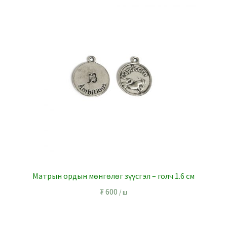
Матрын ордын мөнгөлөг зүүсгэл – голч 1.6 см
₮
600
/ ш