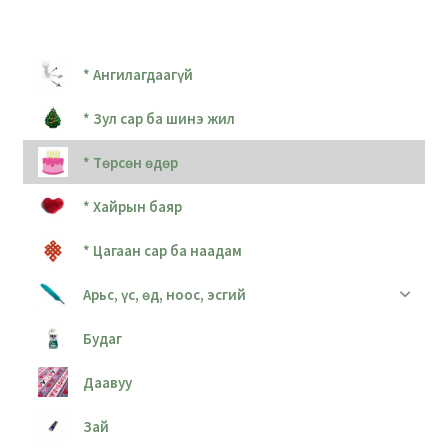
* Ангилагдаагүй
* Зул сар ба шинэ жил
* Төрсөн өдөр
* Хайрын баяр
* Цагаан сар ба наадам
Арьс, үс, өд, ноос, эсгий
Будаг
Даавуу
Зай