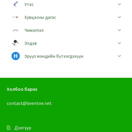
Утас
Хувцасны дагас
Чимэглэл
Элдэв
Эрүүл мэндийн бүтээгдэхүүн
Холбоо барих
contact@beentee.net
Дэлгүүр