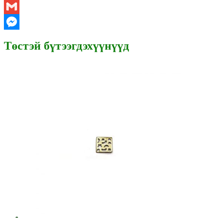
WhatsApp
Gmail
Messenger
Төстэй бүтээгдэхүүнүүд