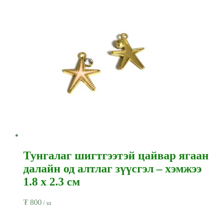
Тунгалаг шигтгээтэй цайвар ягаан
далайн од алтлаг зүүсгэл – хэмжээ
1.8 x 2.3 см
₮
800
/ ш