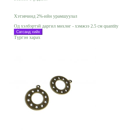
Хэтэвчинд 2%-ийн урамшуулал
Од хэлбэртэй даргил мөхлөг - хэмжээ 2.5 см quantity
Сагсанд хийх
Түргэн харах