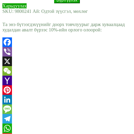
Харьцуулах
SKU:
9800241
Ай:
Одтой зүүсгэл, мөхлөг
Та энэ бүтээгдэхүүнийг доорх товчлуурыг дарж хуваалцаад
худалдан авалт бүрээс 10%-ийн орлого олоорой:
Facebook
Viber
X
WeChat
Yahoo
Mail
Pinterest
LinkedIn
Message
Telegram