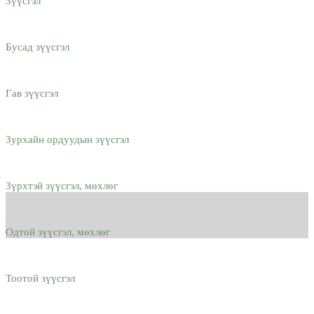
Зүүсгэл
Бусад зүүсгэл
Гав зүүсгэл
Зурхайн ордуудын зүүсгэл
Зүрхтэй зүүсгэл, мөхлөг
Одтой зүүсгэл, мөхлөг
Тоотой зүүсгэл