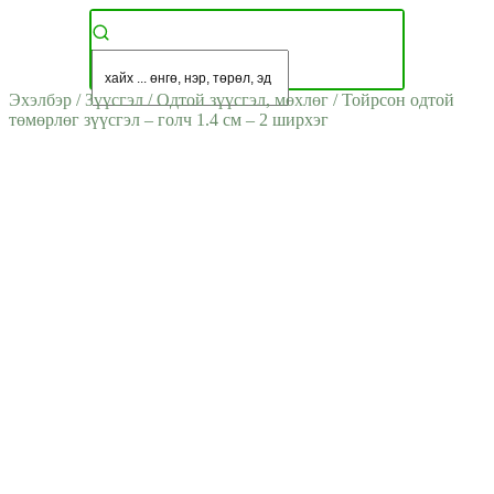
Эхэлбэр
/
Зүүсгэл
/
Одтой зүүсгэл, мөхлөг
/
Тойрсон одтой
төмөрлөг зүүсгэл – голч 1.4 см – 2 ширхэг
ДУУССАН