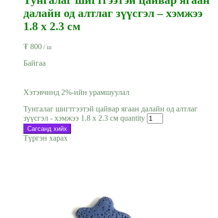
далайн од алтлаг зүүсгэл – хэмжээ
1.8 x 2.3 см
₮
800
/ ш
Байгаа
Хэтэвчинд 2%-ийн урамшуулал
Тунгалаг шигтгээтэй цайвар ягаан далайн од алтлаг
зүүсгэл - хэмжээ 1.8 x 2.3 см quantity
Сагсанд хийх
Түргэн харах