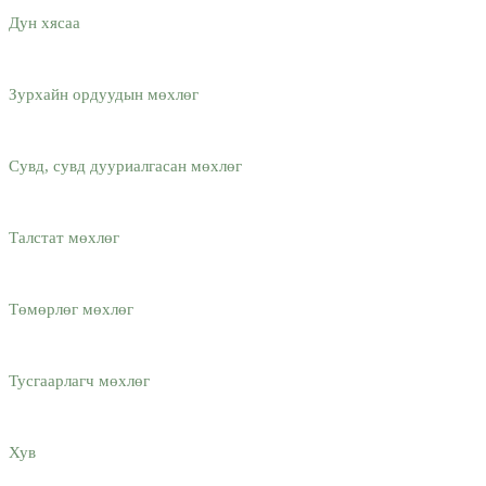
Дун хясаа
Зурхайн ордуудын мөхлөг
Сувд, сувд дууриалгасан мөхлөг
Талстат мөхлөг
Төмөрлөг мөхлөг
Тусгаарлагч мөхлөг
Хув