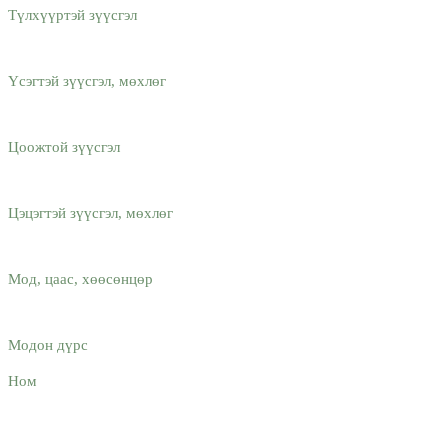
Түлхүүртэй зүүсгэл
Үсэгтэй зүүсгэл, мөхлөг
Цоожтой зүүсгэл
Цэцэгтэй зүүсгэл, мөхлөг
Мод, цаас, хөөсөнцөр
Модон дүрс
Ном