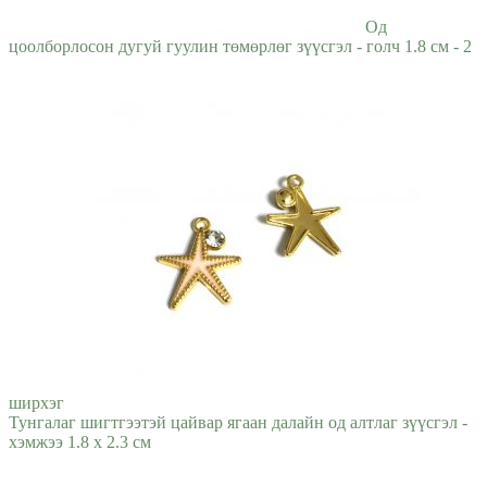
Од
цоолборлосон дугуй гуулин төмөрлөг зүүсгэл - голч 1.8 см - 2
ширхэг
Тунгалаг шигтгээтэй цайвар ягаан далайн од алтлаг зүүсгэл -
хэмжээ 1.8 x 2.3 см