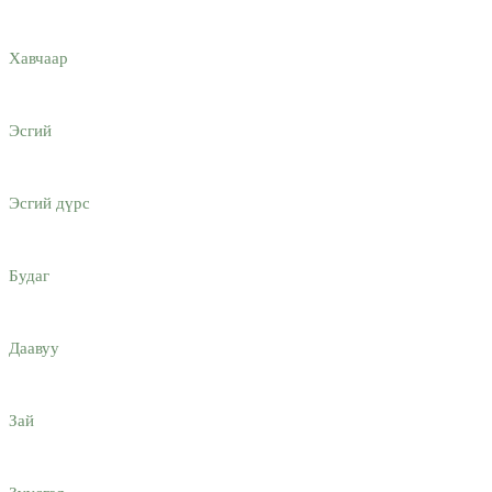
Хавчаар
Эсгий
Эсгий дүрс
Будаг
Даавуу
Зай