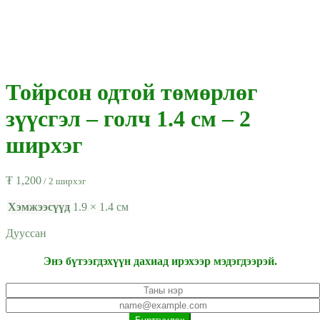
Тойрсон одтой төмөрлөг
зүүсгэл – голч 1.4 см – 2
ширхэг
₮
1,200
/ 2 ширхэг
Хэмжээсүүд
1.9 × 1.4 см
Дууссан
Энэ бүтээгдэхүүн дахиад ирэхээр мэдэгдээрэй.