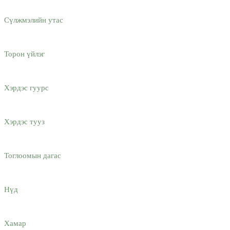
Сүлжмэлийн утас
Торон үйлэг
Хэрдэс гуурс
Хэрдэс тууз
Тоглоомын дагас
Нүд
Хамар