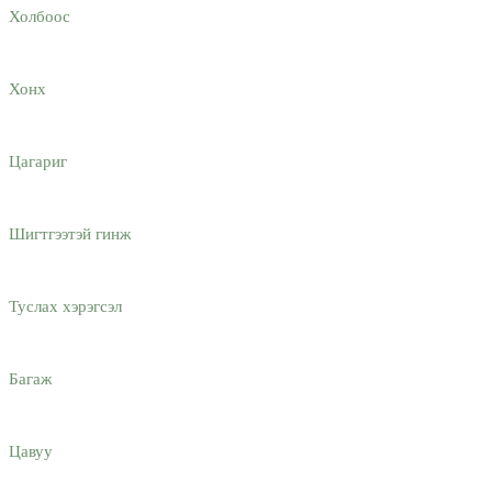
Холбоос
Хонх
Цагариг
Шигтгээтэй гинж
Туслах хэрэгсэл
Багаж
Цавуу