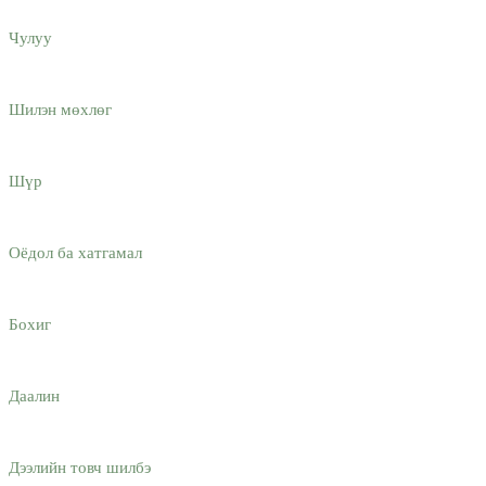
Чулуу
Шилэн мөхлөг
Шүр
Оёдол ба хатгамал
Бохиг
Даалин
Дээлийн товч шилбэ