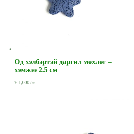
Од хэлбэртэй даргил мөхлөг –
хэмжээ 2.5 см
₮
1,000
/ ш