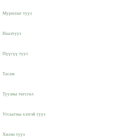
Мурилзаг тууз
Наалтууз
Пүүсүү тууз
Тасам
Туузны төгсгөл
Угсаатны хээтэй тууз
Хилэн тууз