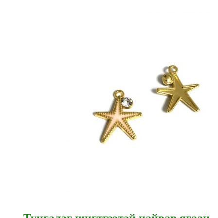
Тунгалаг шигтгээтэй цайвар ягаан