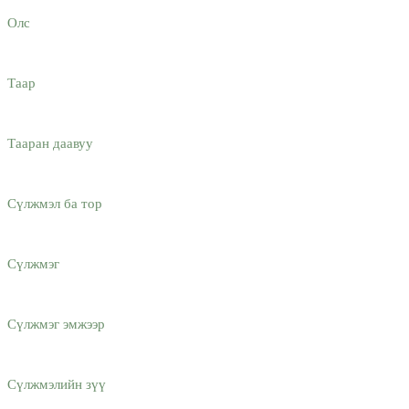
Олс
Таар
Тааран даавуу
Сүлжмэл ба тор
Сүлжмэг
Сүлжмэг эмжээр
Сүлжмэлийн зүү