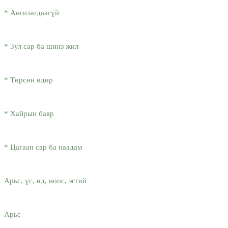
* Ангилагдаагүй
* Зул сар ба шинэ жил
* Төрсөн өдөр
* Хайрын баяр
* Цагаан сар ба наадам
Арьс, үс, өд, ноос, эсгий
Арьс