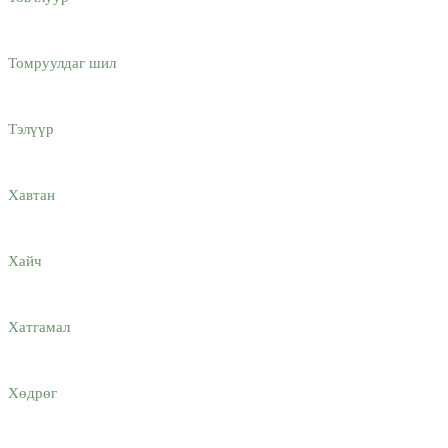
Томруулдаг шил
Тэлүүр
Хавтан
Хайч
Хатгамaл
Хөдрөг