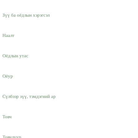
Зүү ба оёдлын хэрэгсэл
Наалт
Оёдлын утас
Оёур
Сүлбээр зүү, тэмдэгний ар
Товч
Товчлуур