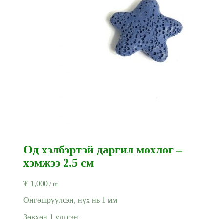
Од хэлбэртэй даргил мөхлөг –
хэмжээ 2.5 см
₮
1,000
/ ш
Өнгөшрүүлсэн, нүх нь 1 мм
Зөвхөн 1 үлдсэн.