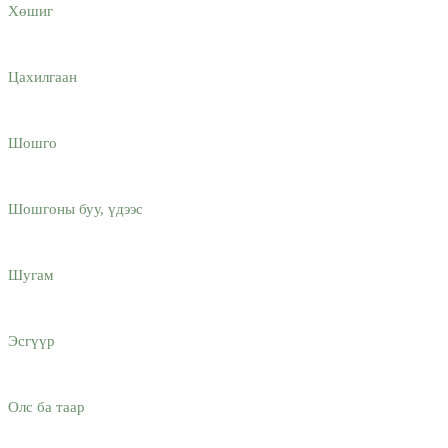
Хөшиг
Цахилгаан
Шошго
Шошгоны буу, үдээс
Шугам
Эсгүүр
Олс ба таар