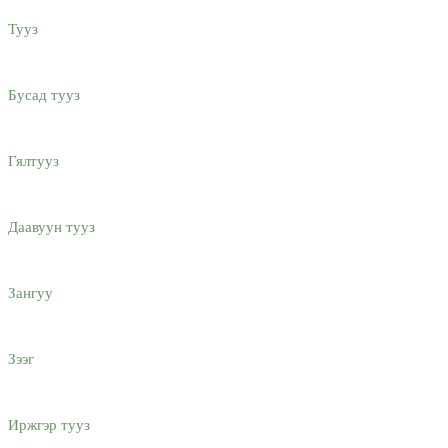
Тууз
Бусад тууз
Гялтууз
Даавуун тууз
Зангуу
Зээг
Иржгэр тууз