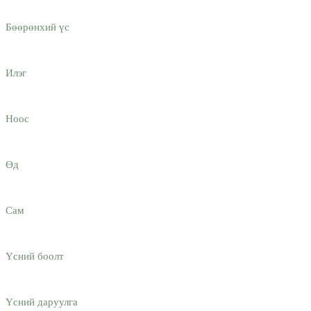
Бөөрөнхий үс
Илэг
Ноос
Өд
Сам
Үсний боолт
Үсний даруулга