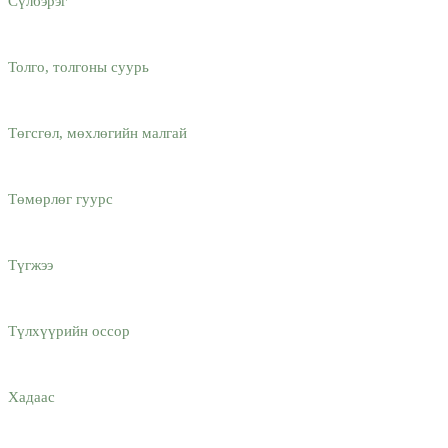
Сүлбэрэг
Толго, толгоны суурь
Төгсгөл, мөхлөгийн малгай
Төмөрлөг гуурс
Түгжээ
Түлхүүрийн оссор
Хадаас