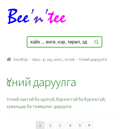
Skip
Skip
to
to
navigation
content
Эхэлбэр
Арьс, үс, өд, ноос, эсгий
Үсний даруулга
Үсний даруулга
Үсний саатай ба цулгуй, бүрээстэй ба бүрээсгүй,
хуванцар ба төмөрлөг даруулга
1
2
3
4
5