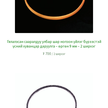
Гялалзсан сааралдуу улбар шар ногоон үйлэг бүрээстэй
үсний хуванцар даруулга – өргөн 9 мм – 2 ширхэг
₮
700
/ 2 ширхэг