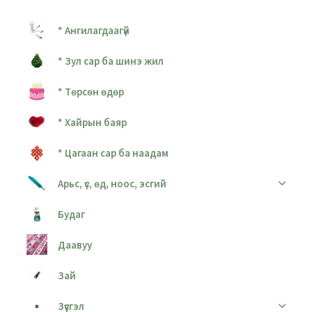
* Ангилагдаагүй
* Зул сар ба шинэ жил
* Төрсөн өдөр
* Хайрын баяр
* Цагаан сар ба наадам
Арьс, үс, өд, ноос, эсгий
Будаг
Даавуу
Зай
Зүүсгэл