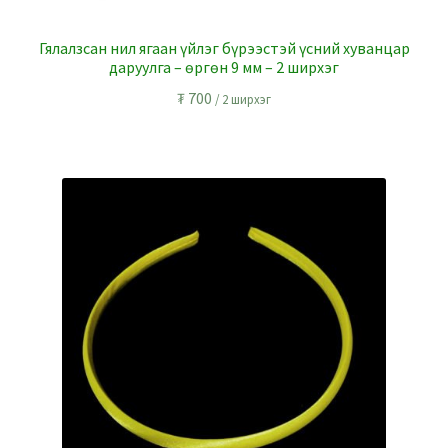
Гялалзсан нил ягаан үйлэг бүрээстэй үсний хуванцар
даруулга – өргөн 9 мм – 2 ширхэг
₮
700
/ 2 ширхэг