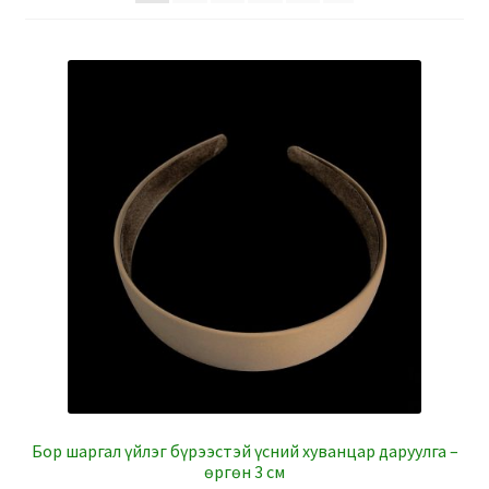
Бор шаргал үйлэг бүрээстэй үсний хуванцар даруулга –
өргөн 3 см