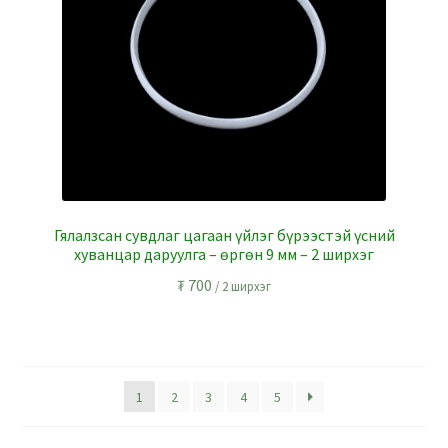
Гялалзсан сувдлаг цагаан үйлэг бүрээстэй үсний
хуванцар даруулга – өргөн 9 мм – 2 ширхэг
₮
700
/ 2 ширхэг
1
2
3
4
5