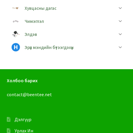
Хувцасны дагас
Чимэглэл
Элдэв
Эрүүл мэндийн бүтээгдэхүүн
Холбоо барих
contact@beentee.net
Дэлгүүр
Урлах Ин