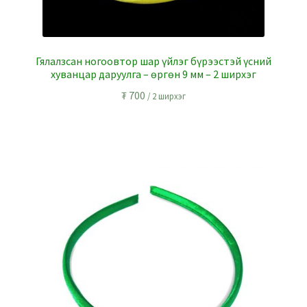
Гялалзсан ногоовтор шар үйлэг бүрээстэй үсний
хуванцар даруулга – өргөн 9 мм – 2 ширхэг
₮
700
/ 2 ширхэг