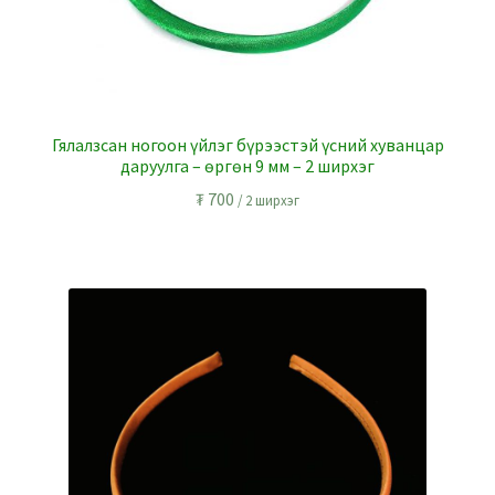
Гялалзсан ногоон үйлэг бүрээстэй үсний хуванцар
даруулга – өргөн 9 мм – 2 ширхэг
₮
700
/ 2 ширхэг