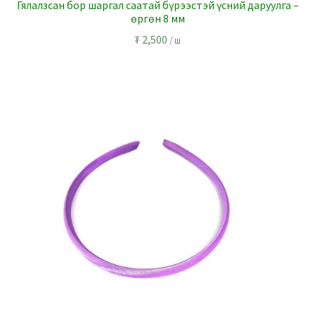
Гялалзсан бор шаргал саатай бүрээстэй үсний даруулга –
өргөн 8 мм
₮
2,500
/ ш