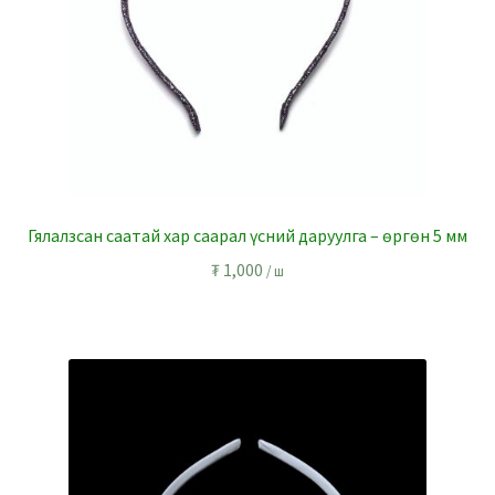
Гялалзсан саатай хар саарал үсний даруулга – өргөн 5 мм
₮
1,000
/ ш