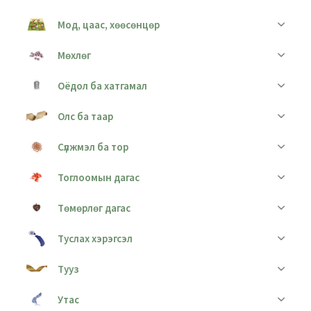
Мод, цаас, хөөсөнцөр
Мөхлөг
Оёдол ба хатгамал
Олс ба таар
Сүлжмэл ба тор
Тоглоомын дагас
Төмөрлөг дагас
Туслах хэрэгсэл
Тууз
Утас