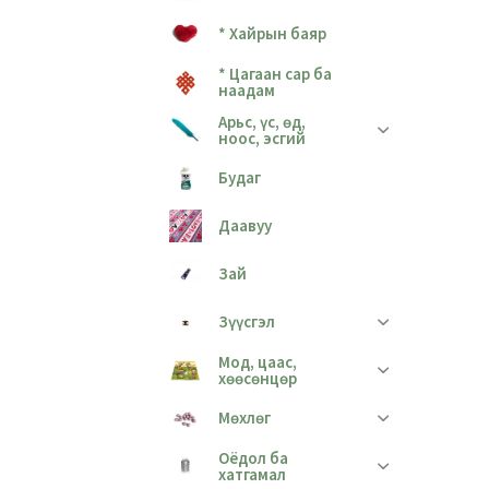
* Хайрын баяр
* Цагаан сар ба
наадам
Арьс, үс, өд,
ноос, эсгий
Будаг
Даавуу
Зай
Зүүсгэл
Мод, цаас,
хөөсөнцөр
Мөхлөг
Оёдол ба
хатгамал