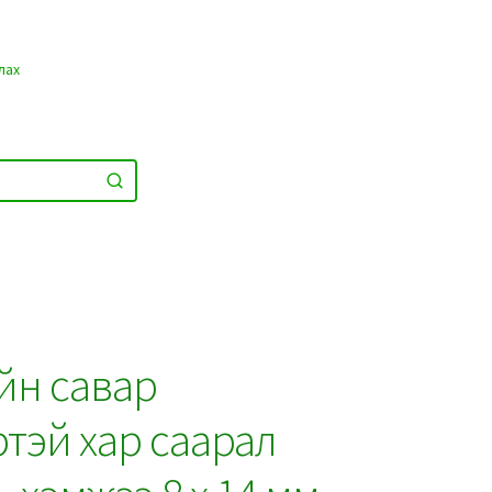
лах
йн савар
тэй хар саарал