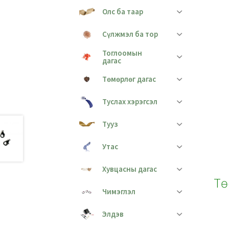
Олс ба таар
Сүлжмэл ба тор
Тоглоомын
дагас
Төмөрлөг дагас
Туслах хэрэгсэл
Тууз
Утас
Хувцасны дагас
Тө
Чимэглэл
Элдэв