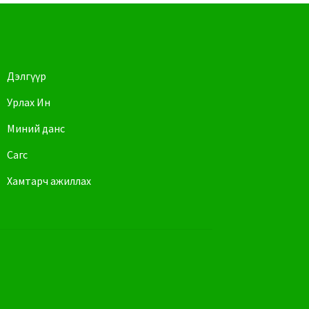
Дэлгүүр
Урлах Ин
Миний данс
Сагс
Хамтарч ажиллах