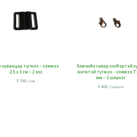
р хуванцар түгжээ – хэмжээ
Хавчийн савар хэлбэртэй х
2.5 x 3 см – 2 хос
өнгөтэй түгжээ – хэмжээ 7 
мм – 2 ширхэг
₮
700
/ 2 хос
₮
400
/ 2 ширхэг