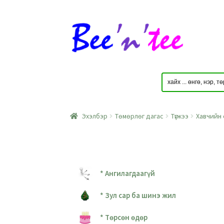
Skip
Skip
to
to
navigation
content
Эхэлбэр
Төмөрлөг дагас
Түгжээ
Хавчийн 
* Ангилагдаагүй
* Зул сар ба шинэ жил
* Төрсөн өдөр