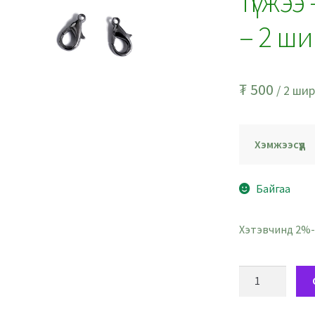
түгжээ
– 2 ши
₮
500
/ 2 шир
Хэмжээсүүд
Байгаа
Хэтэвчинд 2%-
Хавчийн
савар
хэлбэртэй