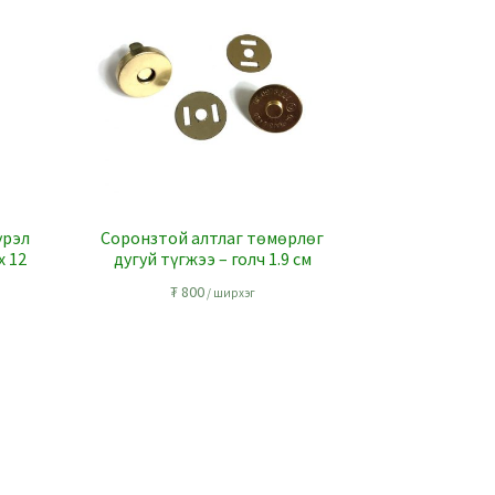
үрэл
Соронзтой алтлаг төмөрлөг
x 12
дугуй түгжээ – голч 1.9 см
₮
800
/ ширхэг