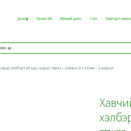
Дэлгүүр
Урлах Ин
Миний данс
Сагс
Хамтарч ажил
савар хэлбэртэй хар саарал түгжээ – хэмжээ 8 x 14 мм – 2 ширхэг
Хавчи
хэлбэр