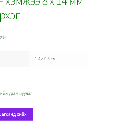
 – хэмжээ 8 x 14 мм
рхэг
хэг
1.4 × 0.8 см
ийн урамшуулал
Сагсанд хийх