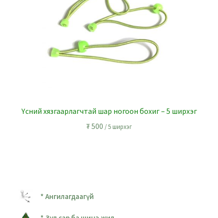
Үсний хязгаарлагчтай шар ногоон бохиг – 5 ширхэг
₮
500
/ 5 ширхэг
* Ангилагдаагүй
* Зул сар ба шинэ жил