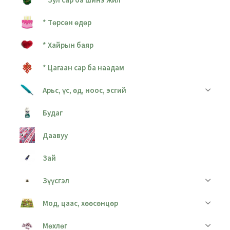
* Төрсөн өдөр
* Хайрын баяр
* Цагаан сар ба наадам
Арьс, үс, өд, ноос, эсгий
Будаг
Даавуу
Зай
Зүүсгэл
Мод, цаас, хөөсөнцөр
Мөхлөг