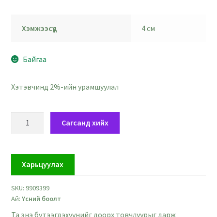
Хэмжээсүүд
4 см
Байгаа
Хэтэвчинд 2%-ийн урамшуулал
Үсний
Сагсанд хийх
цайвар
цэнхэр
бохиг
Харьцуулах
-
5
SKU:
9909399
ширхэг
Ай:
Үсний боолт
quantity
Та энэ бүтээгдэхүүнийг доорх товчлуурыг дарж