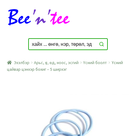
Skip
Skip
to
to
navigation
content
Эхэлбэр
Арьс, үс, өд, ноос, эсгий
Үсний боолт
Үсний
цайвар цэнхэр бохиг – 5 ширхэг