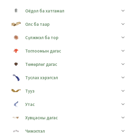
Оёдол ба хатгамал
Олс ба таар
Сүлжмэл ба тор
Тоглоомын дагас
Төмөрлөг дагас
Туслах хэрэгсэл
Тууз
Утас
Хувцасны дагас
Чимэглэл