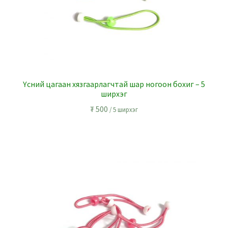
Үсний цагаан хязгаарлагчтай шар ногоон бохиг – 5
ширхэг
₮
500
/ 5 ширхэг