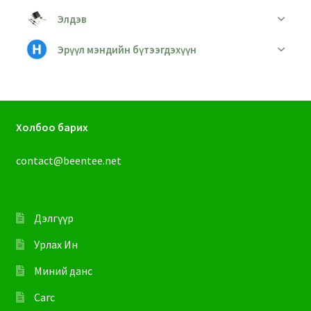
Элдэв
Эрүүл мэндийн бүтээгдэхүүн
Холбоо барих
contact@beentee.net
Дэлгүүр
Урлах Ин
Миний данс
Сагс