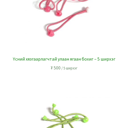
Үсний хязгаарлагчтай улаан ягаан бохиг – 5 ширхэг
₮
500
/ 5 ширхэг