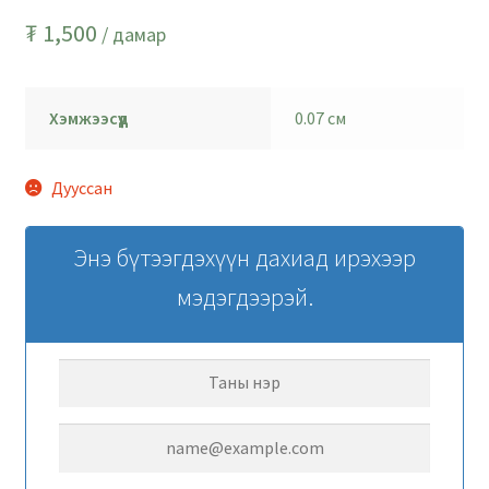
₮
1,500
/ дамар
Хэмжээсүүд
0.07 см
Дууссан
Энэ бүтээгдэхүүн дахиад ирэхээр
мэдэгдээрэй.