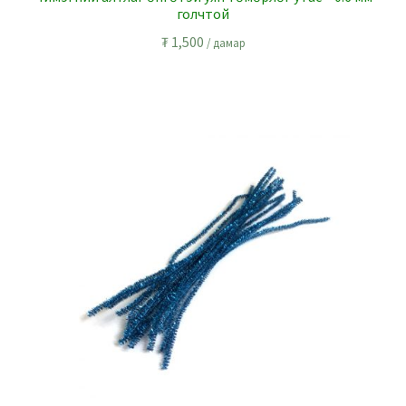
голчтой
₮
1,500
/ дамар