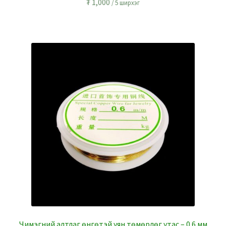
₮
1,000
/ 5 ширхэг
Чимэгний алтлаг өнгөтэй уян төмөрлөг утас – 0.6 мм