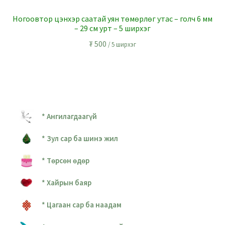
Ногоовтор цэнхэр саатай уян төмөрлөг утас – голч 6 мм
– 29 см урт – 5 ширхэг
₮
500
/ 5 ширхэг
* Ангилагдаагүй
* Зул сар ба шинэ жил
* Төрсөн өдөр
* Хайрын баяр
* Цагаан сар ба наадам