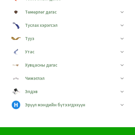
Төмөрлөг дагас
Туслах хэрэгсэл
Тууз
Утас
Хувцасны дагас
Чимэглэл
Элдэв
Эрүүл мэндийн бүтээгдэхүүн