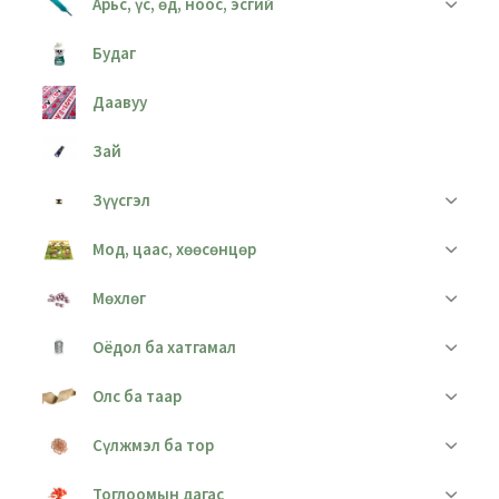
Арьс, үс, өд, ноос, эсгий
Будаг
Даавуу
Зай
Зүүсгэл
Мод, цаас, хөөсөнцөр
Мөхлөг
Оёдол ба хатгамал
Олс ба таар
Сүлжмэл ба тор
Тоглоомын дагас