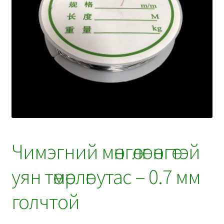
Чимэгний мөнгөлөг өнгөтэй
уян төмөрлөг утас – 0.7 мм
голчтой