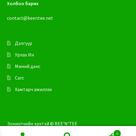
Холбоо барих
contact@beentee.net
Дэлгүүр
Урлах Ин
Миний данс
Сагс
Хамтарч ажиллах
Зохиогчийн эрхтэй © BEE'N'TEE
0