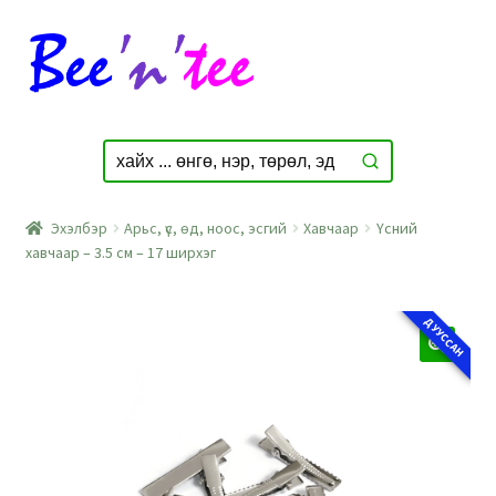
Skip
Skip
to
to
navigation
content
Эхэлбэр
Арьс, үс, өд, ноос, эсгий
Хавчаар
Үсний
хавчаар – 3.5 см – 17 ширхэг
ДУУССАН