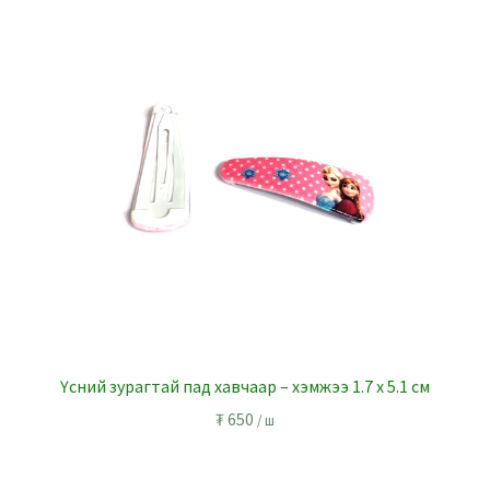
ge
l
r
Үсний зурагтай пад хавчаар – хэмжээ 1.7 x 5.1 см
₮
650
/ ш