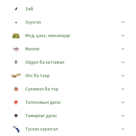
Зай
Зүүсгэл
Мод, цаас, хөөсөнцөр
Мөхлөг
Оёдол ба хатгамал
Олс ба таар
Сүлжмэл ба тор
Тоглоомын дагас
Төмөрлөг дагас
Туслах хэрэгсэл