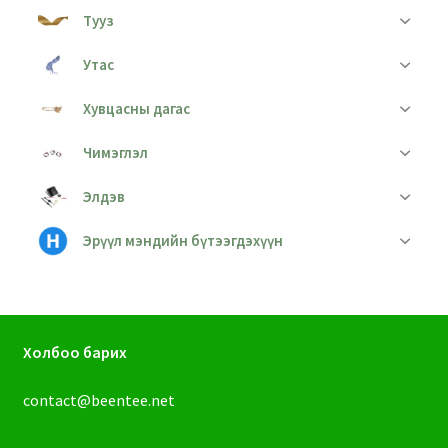
Тууз
Утас
Хувцасны дагас
Чимэглэл
Элдэв
Эрүүл мэндийн бүтээгдэхүүн
Холбоо барих
contact@beentee.net