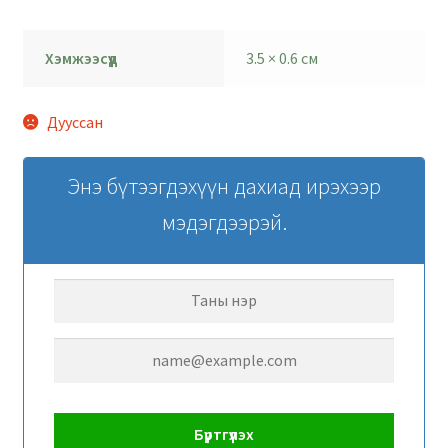
Хэмжээсүүд
3.5 × 0.6 см
Дууссан
Энэ бүтээгдэхүүн дахиад ирэхээр
мэдэгдээрэй.