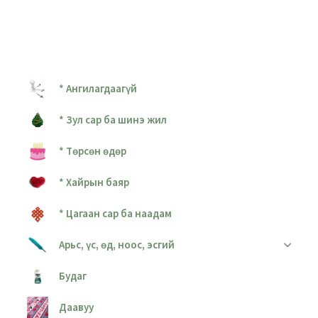
* Ангилагдаагүй
* Зул сар ба шинэ жил
* Төрсөн өдөр
* Хайрын баяр
* Цагаан сар ба наадам
Арьс, үс, өд, ноос, эсгий
Будаг
Даавуу