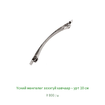
Үсний мөнгөлөг эзээгүй хавчаар – урт 10 см
₮
800
/ ш