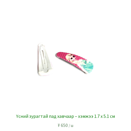
Үсний зурагтай пад хавчаар – хэмжээ 1.7 х 5.1 см
₮
650
/ ш