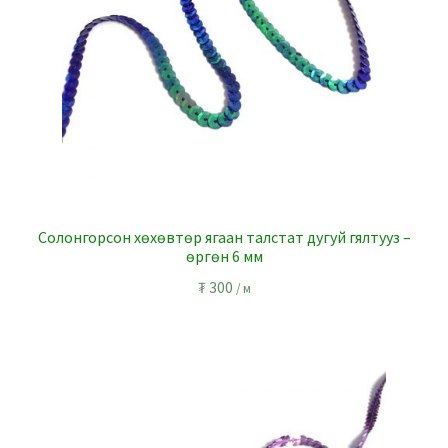
Солонгорсон хөхөвтөр ягаан талстат дугуй гялтууз –
өргөн 6 мм
₮
300
/ м