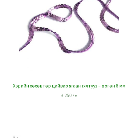
Хэрийн хөхөвтөр цайвар ягаан гялтууз – өргөн 6 мм
₮
250
/ м