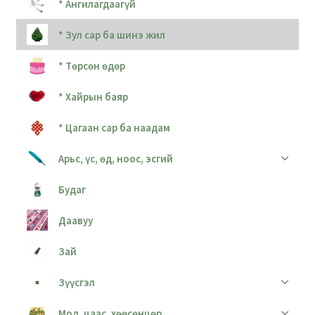
* Ангилагдаагүй
* Зул сар ба шинэ жил
* Төрсөн өдөр
* Хайрын баяр
* Цагаан сар ба наадам
Арьс, үс, өд, ноос, эсгий
Будаг
Даавуу
Зай
Зүүсгэл
Мод, цаас, хөөсөнцөр