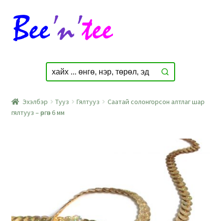
Skip
Skip
to
to
navigation
content
Эхэлбэр
Тууз
Гялтууз
Саатай солонгорсон алтлаг шар
гялтууз – өргөн 6 мм