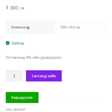
₮
300
/ м
Хэмжээсүүд
100 × 0.6 см
Байгаа
Хэтэвчинд 2%-ийн урамшуулал
Саатай
Сагсанд хийх
солонгорсон
алтлаг
шар
Харьцуулах
гялтууз
-
SKU:
9800347
өргөн