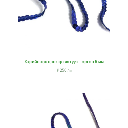
Хэрийн хөх цэнхэр гялтууз – өргөн 6 мм
₮
250
/ м