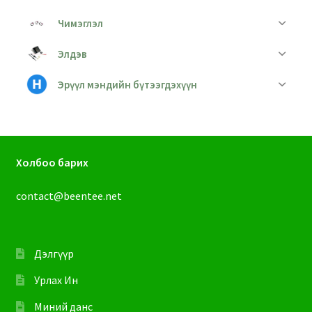
Чимэглэл
Элдэв
Эрүүл мэндийн бүтээгдэхүүн
Холбоо барих
contact@beentee.net
Дэлгүүр
Урлах Ин
Миний данс