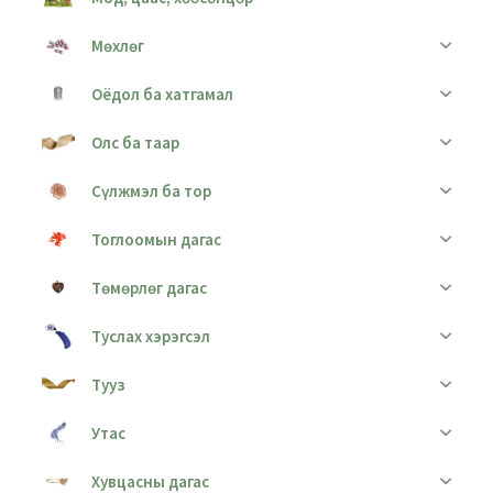
Мөхлөг
Оёдол ба хатгамал
Олс ба таар
Сүлжмэл ба тор
Тоглоомын дагас
Төмөрлөг дагас
Туслах хэрэгсэл
Тууз
Утас
Хувцасны дагас