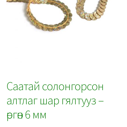
Саатай солонгорсон
алтлаг шар гялтууз –
өргөн 6 мм