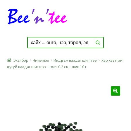
Skip
Skip
to
to
navigation
content
Эхэлбэр
Чимэглэл
Индүүдэж наадаг шигтгээ
Хар хавтгай
дугуй наадаг шигтгээ – голч 0.2 см – жин 10 г