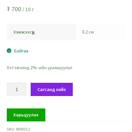
₮
700
/ 10 г
Хэмжээсүүд
0.2 см
Байгаа
Хэтэвчинд 2%-ийн урамшуулал
Хар
Сагсанд хийх
хавтгай
дугуй
наадаг
Харьцуулах
шигтгээ
-
SKU:
9800312
голч