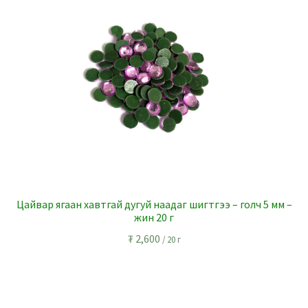
Цайвар ягаан хавтгай дугуй наадаг шигтгээ – голч 5 мм –
жин 20 г
₮
2,600
/ 20 г