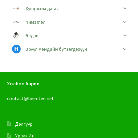
Хувцасны дагас
Чимэглэл
Элдэв
Эрүүл мэндийн бүтээгдэхүүн
Холбоо барих
contact@beentee.net
Дэлгүүр
Урлах Ин