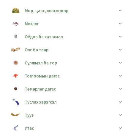
Мод, цаас, хөөсөнцөр
Мөхлөг
Оёдол ба хатгамал
Олс ба таар
Сүлжмэл ба тор
Тоглоомын дагас
Төмөрлөг дагас
Туслах хэрэгсэл
Тууз
Утас