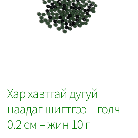
Хар хавтгай дугуй
наадаг шигтгээ – голч
0.2 см – жин 10 г