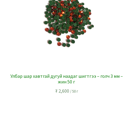
Улбар шар хавтгай дугуй наадаг шигтгээ – голч 3 мм –
жин 50 г
₮
2,600
/ 50 г