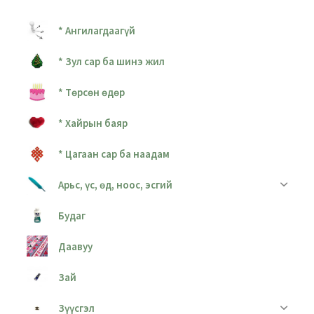
* Ангилагдаагүй
* Зул сар ба шинэ жил
* Төрсөн өдөр
* Хайрын баяр
* Цагаан сар ба наадам
Арьс, үс, өд, ноос, эсгий
Будаг
Даавуу
Зай
Зүүсгэл