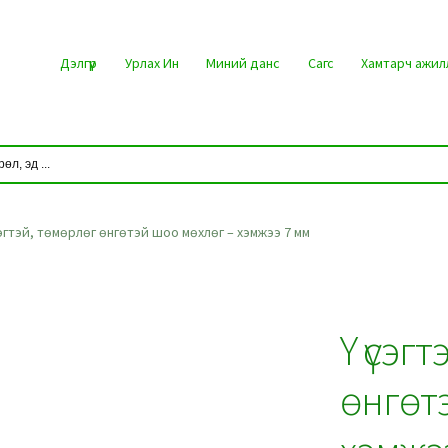
Дэлгүүр
Урлах Ин
Миний данс
Сагс
Хамтарч ажил
сэгтэй, төмөрлөг өнгөтэй шоо мөхлөг – хэмжээ 7 мм
Y үсэг
өнгөт