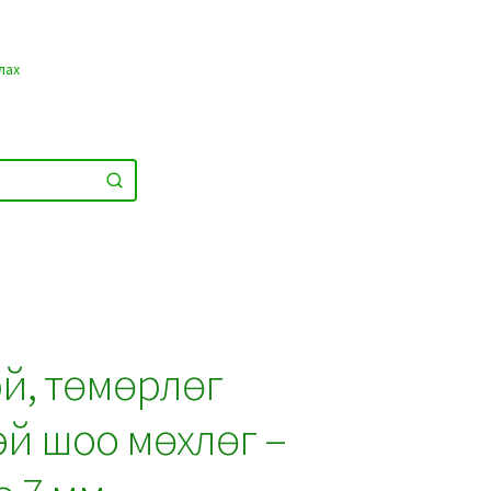
лах
тэй, төмөрлөг
эй шоо мөхлөг –