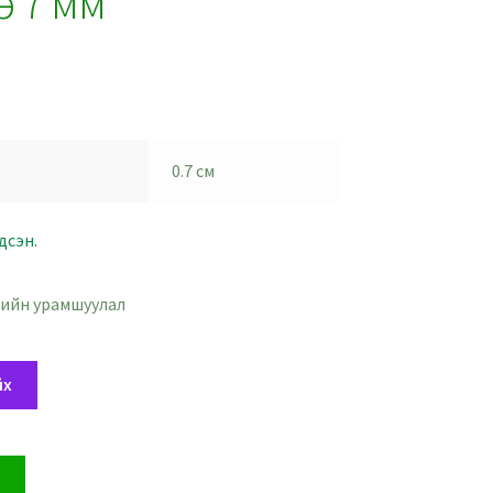
э 7 мм
0.7 см
дсэн.
ийн урамшуулал
йх
х