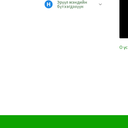
Эрүүл мэндийн
бүтээгдэхүүн
O үс