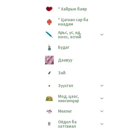
* Хайрын баяр
* Цагаан сар ба
наадам
Арьс, үс, өд,
ноос, эсгий
Будаг
Даавуу
Зай
Зүүсгэл
Мод, цаас,
хөөсөнцөр
Мөхлөг
Оёдол ба
хатгамал