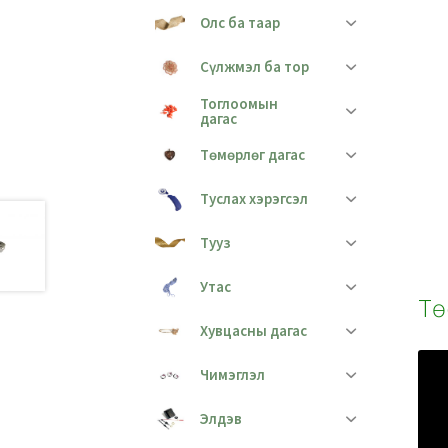
Олс ба таар
Сүлжмэл ба тор
Тоглоомын
дагас
Төмөрлөг дагас
Туслах хэрэгсэл
Тууз
Утас
Тө
Хувцасны дагас
Чимэглэл
Элдэв