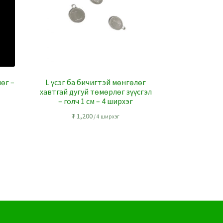
лөг –
L үсэг ба бичигтэй мөнгөлөг
хавтгай дугуй төмөрлөг зүүсгэл
– голч 1 см – 4 ширхэг
₮
1,200
/ 4 ширхэг