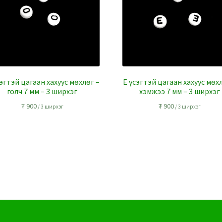
эгтэй цагаан хахуус мөхлөг –
E үсэгтэй цагаан хахуус мөх
голч 7 мм – 3 ширхэг
хэмжээ 7 мм – 3 ширхэг
₮
900
₮
900
/ 3 ширхэг
/ 3 ширхэг