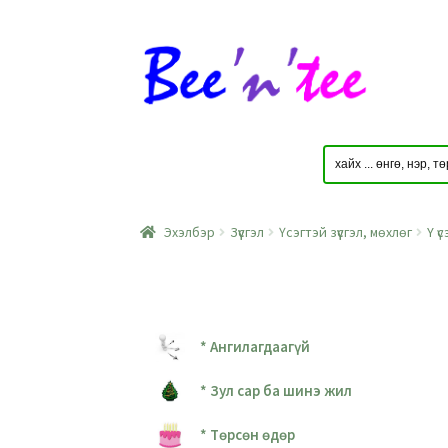
Skip
Skip
to
to
navigation
content
Эхэлбэр
Зүүсгэл
Үсэгтэй зүүсгэл, мөхлөг
Y ү
* Ангилагдаагүй
* Зул сар ба шинэ жил
* Төрсөн өдөр