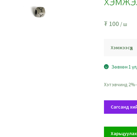
хэмжэ
₮
100
/ ш
Хэмжээсүүд
Зөвхөн 1 үл
Хэтэвчинд 2%-
Y
Сагсанд хи
үсэгтэй,
төмөрлөг
өнгөтэй
Харьцуула
шоо