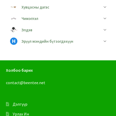
Хувцасны дагас
Чимэглэл
Элдэв
Эрүүл мэндийн бүтээгдэхүүн
Холбоо барих
contact@beentee.net
Дэлгүүр
Урлах Ин