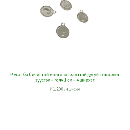
P үсэг ба бичигтэй мөнгөлөг хавтгай дугуй төмөрлөг
зүүсгэл – голч 1 см – 4 ширхэг
₮
1,200
/ 4 ширхэг