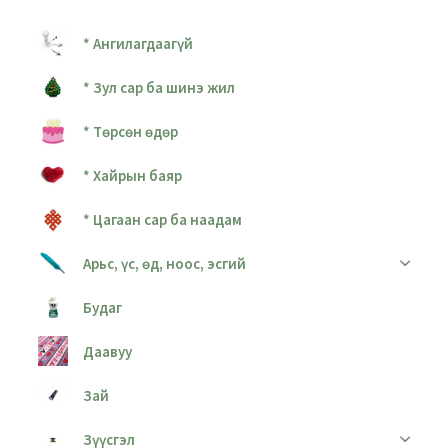
* Ангилагдаагүй
* Зул сар ба шинэ жил
* Төрсөн өдөр
* Хайрын баяр
* Цагаан сар ба наадам
Арьс, үс, өд, ноос, эсгий
Будаг
Даавуу
Зай
Зүүсгэл