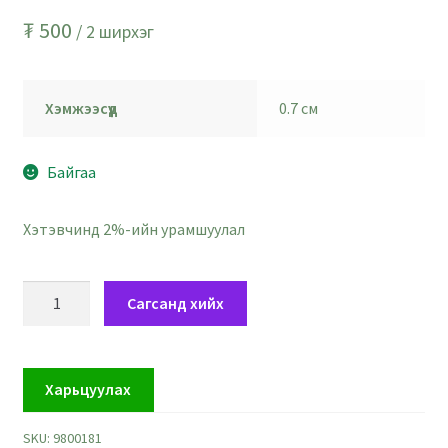
₮
500
/ 2 ширхэг
Хэмжээсүүд
0.7 см
Байгаа
Хэтэвчинд 2%-ийн урамшуулал
Жалдам
Сагсанд хийх
N
үсэгтэй
гуулин
Харьцуулах
шоо
мөхлөг
SKU:
9800181
-