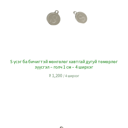
S үсэг ба бичигтэй мөнгөлөг хавтгай дугуй төмөрлөг
зүүсгэл – голч 1 см – 4 ширхэг
₮
1,200
/ 4 ширхэг