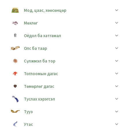
Мод, цаас, хөөсөнцөр
Мөхлөг
Оёдол ба хатгамал
Олс ба таар
Сүлжмэл ба тор
Тоглоомын дагас
Төмөрлөг дагас
Туслах хэрэгсэл
Тууз
Утас