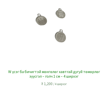
W үсэг ба бичигтэй мөнгөлөг хавтгай дугуй төмөрлөг
зүүсгэл – голч 1 см – 4 ширхэг
₮
1,200
/ 4 ширхэг