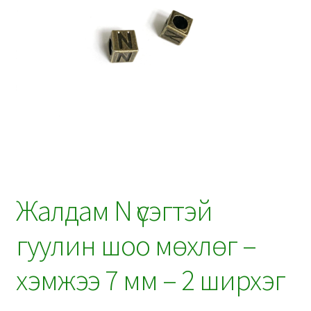
Жалдам N үсэгтэй
гуулин шоо мөхлөг –
хэмжээ 7 мм – 2 ширхэг