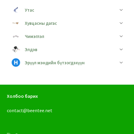
Утас
Хувцасны дагас
Чимэглэл
Элдэв
Эрүүл мэндийн бүтээгдэхүүн
Холбоо барих
contact@beentee.net