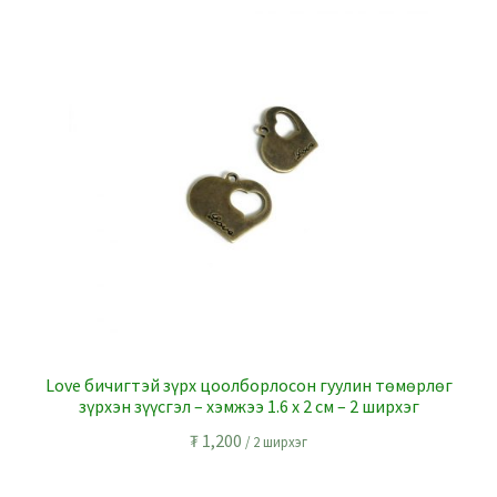
Love бичигтэй зүрх цоолборлосон гуулин төмөрлөг
зүрхэн зүүсгэл – хэмжээ 1.6 x 2 см – 2 ширхэг
₮
1,200
/ 2 ширхэг