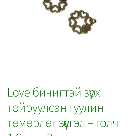
Love бичигтэй зүрх
тойруулсан гуулин
төмөрлөг зүүсгэл – голч