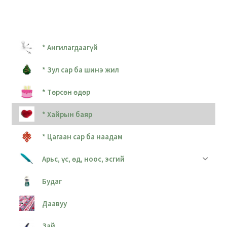
* Ангилагдаагүй
* Зул сар ба шинэ жил
* Төрсөн өдөр
* Хайрын баяр
* Цагаан сар ба наадам
Арьс, үс, өд, ноос, эсгий
Будаг
Даавуу
Зай