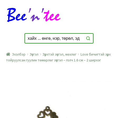
Skip
Skip
to
to
navigation
content
Эхэлбэр
Зүүсгэл
Зүрхтэй зүүсгэл, мөхлөг
Love бичигтэй зүрх
тойруулсан гуулин төмөрлөг зүүсгэл – голч 1.6 см – 2 ширхэг