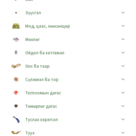
Зүүсгэл
Мод, цаас, хөөсөнцөр
Мөхлөг
Оёдол ба хатгамал
Олс ба таар
Сүлжмэл ба тор
Тоглоомын дагас
Төмөрлөг дагас
Туслах хэрэгсэл
Тууз