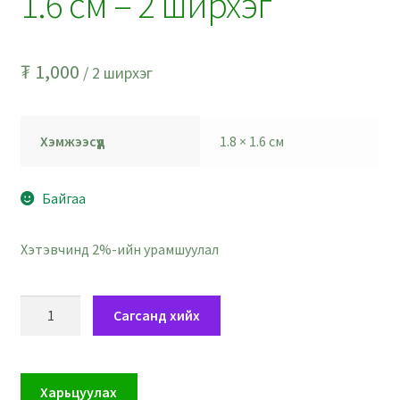
1.6 см – 2 ширхэг
₮
1,000
/ 2 ширхэг
Хэмжээсүүд
1.8 × 1.6 см
Байгаа
Хэтэвчинд 2%-ийн урамшуулал
Love
Сагсанд хийх
бичигтэй
зүрх
тойруулсан
Харьцуулах
гуулин