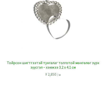
Тойрсон шигтгээтэй тунгалаг толготой мөнгөлөг зүрх
зүүсгэл – хэмжээ 3.2 x 4.1 см
₮
2,850
/ ш